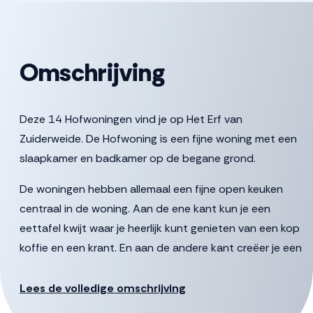
Omschrijving
Deze 14 Hofwoningen vind je op Het Erf van
Zuiderweide. De Hofwoning is een fijne woning met een
slaapkamer en badkamer op de begane grond.
De woningen hebben allemaal een fijne open keuken
centraal in de woning. Aan de ene kant kun je een
eettafel kwijt waar je heerlijk kunt genieten van een kop
koffie en een krant. En aan de andere kant creëer je een
fijne zitplek met uitzicht op het terras. Via de
woonkamer heb je ook toegang tot de slaapkamer.
Lees de volledige omschrijving
Aangrenzend vind je de badkamer met ruimte voor een