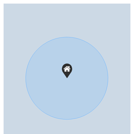
volledig geisoleerd
Warm water
Elektrische boiler eigendom
Buitenruimte
Tuin
Achtertuin, voortuin
Parkeergelegenheid
Soort parkeergelegenheid
Openbaar parkeren