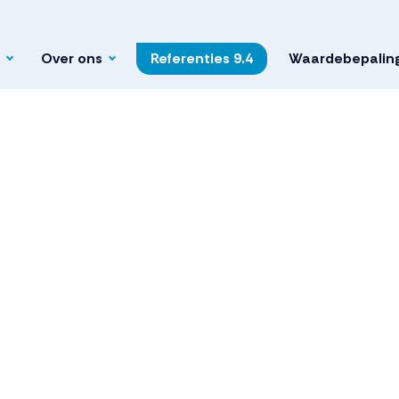
Over ons
Referenties
9.4
Waardebepalin