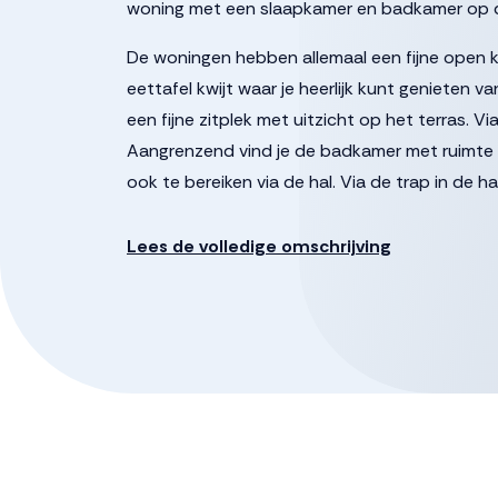
woning met een slaapkamer en badkamer op 
De woningen hebben allemaal een fijne open k
eettafel kwijt waar je heerlijk kunt genieten v
een fijne zitplek met uitzicht op het terras.
Aangrenzend vind je de badkamer met ruimte 
ook te bereiken via de hal. Via de trap in de h
spullen en een royale kamer die je kunt gebrui
Lees de volledige omschrijving
* woonoppervlakte circa 123 m²
* priveterras van circa 16 m²
* 6 zonnepanelen
* inclusief keuken en apparatuur
* inclusief badkamer met toilet, separaat toilet
* 2 slaapkamers
* berging van 5.5m²
* gemeenschappelijke ruimte en groen