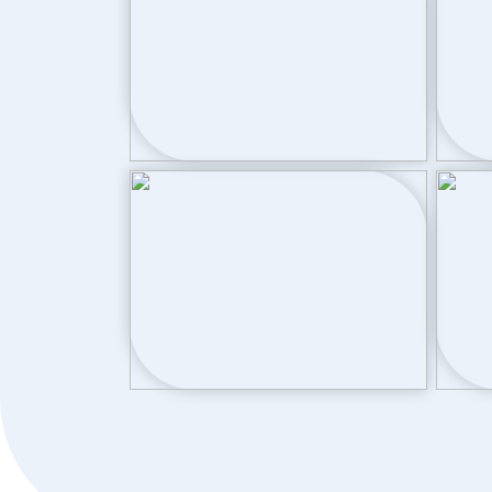
Buitenruimte
Tuin
Achtertuin, v