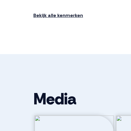
Bouwjaar
2024
Bekijk alle kenmerken
Ligging
In woonwijk
Indeling
Aantal kamers
3 kamers (2 
Aantal badkamers
1 badkamer
Media
Badkamervoorzieningen
Douche, toile
wastafel
Aantal woonlagen
2