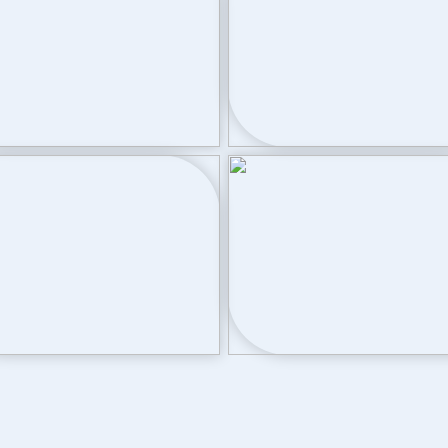
Parkeergelegenhei
oortuin
Soort parkeergelegenheid