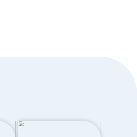
Dakisolatie, dubbel glas, hr glas,
muurisolatie, vloerisolatie, volledig
geisoleerd
Elektrische boiler eigendom