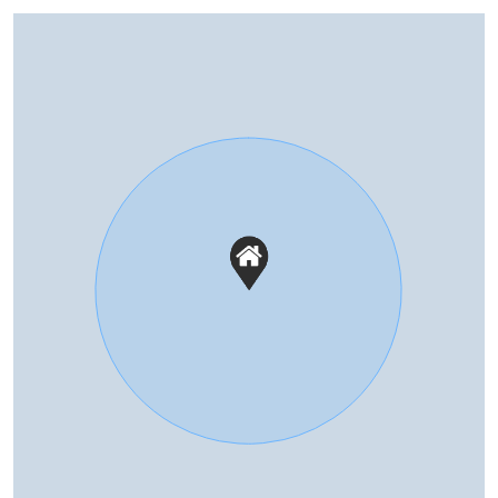
volledig geisoleerd
Warm water
Elektrische boiler eigendom
Buitenruimte
Tuin
Achtertuin, voortuin
Parkeergelegenheid
Soort parkeergelegenheid
Openbaar parkeren