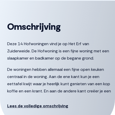
Omschrijving
Deze 14 Hofwoningen vind je op Het Erf van
Zuiderweide. De Hofwoning is een fijne woning met een
slaapkamer en badkamer op de begane grond.
De woningen hebben allemaal een fijne open keuken
centraal in de woning. Aan de ene kant kun je een
eettafel kwijt waar je heerlijk kunt genieten van een kop
koffie en een krant. En aan de andere kant creëer je een
fijne zitplek met uitzicht op het terras. Via de
woonkamer heb je ook toegang tot de slaapkamer.
Lees de volledige omschrijving
Aangrenzend vind je de badkamer met ruimte voor een