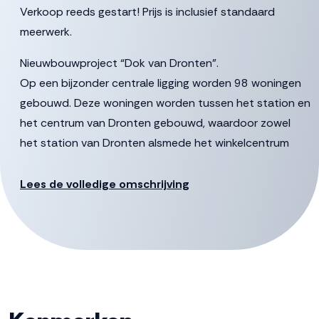
Verkoop reeds gestart! Prijs is inclusief standaard
meerwerk.
Nieuwbouwproject “Dok van Dronten”.
Op een bijzonder centrale ligging worden 98 woningen
gebouwd. Deze woningen worden tussen het station en
het centrum van Dronten gebouwd, waardoor zowel
het station van Dronten alsmede het winkelcentrum
Suydersee op steenworp afstand gelegen zijn. Het
project bestaat uit 2 gebouwen te weten het
Lees de volledige omschrijving
Pleingebouw en het Carré.
Locatie
De ambitie is om het gebied om te toveren tot een
kwalitatief hoogwaardige en levendige woonbuurt voor
diverse doelgroepen. Onderdeel is een prachtig,
parkachtig plein dat grenst aan het water. Het plein