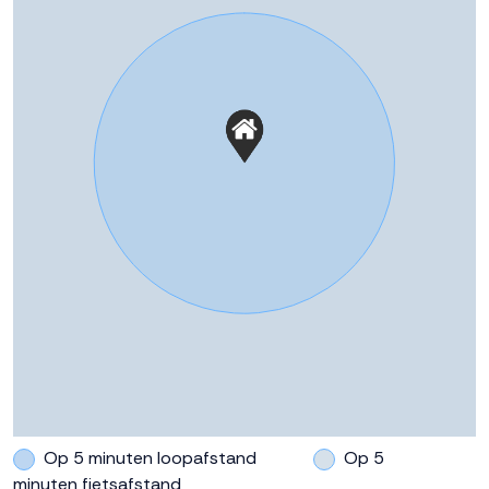
Kortom, wilt u centraal wonen in het centrum van
Achtertuin
42 m²
Dronten op een bruisende locatie met uitzicht op het
vaarwater? Neem contact op met de verkopend
Ligging tuin
West bereikbaar via achterom
makelaars!
https://www.dokvandronten.nl/
Parkeergelegenheid
Soort parkeergelegenheid
Op eigen terrein
Op 5 minuten loopafstand
Op 5
minuten fietsafstand