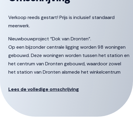
Verkoop reeds gestart! Prijs is inclusief standaard
meerwerk.
Nieuwbouwproject “Dok van Dronten”.
Op een bijzonder centrale ligging worden 98 woningen
gebouwd. Deze woningen worden tussen het station en
het centrum van Dronten gebouwd, waardoor zowel
het station van Dronten alsmede het winkelcentrum
Suydersee op steenworp afstand gelegen zijn. Het
project bestaat uit 2 gebouwen te weten het
Lees de volledige omschrijving
Pleingebouw en het Carré.
Locatie
De ambitie is om het gebied om te toveren tot een
kwalitatief hoogwaardige en levendige woonbuurt voor