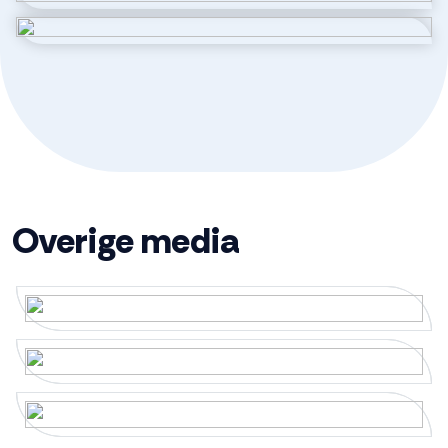
Kadastrale gegevens
Perceelnaam
1 00001
Oppervlakte
133 m²
Eigendomssituatie
Volle eigendom
Overige media
Buitenruimte
Tuin
Achtertuin
Achtertuin
79 m²