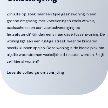
Zijn jullie op zoek naar een fijne gezinswoning in een
groene omgeving, met voorzieningen zoals winkels,
basisscholen en een voetbalvereniging op
fietsafstand? Kijk dan eens naar deze tussenwoning. De
woning ligt aan een rustige straat, waar de kinderen
heerlijk kunnen spelen. Deze woning is de ideale plek om
al jullie woondromen werkelijkheid te laten worden. Zie jij
zelf hier al wonen?
Welkom thuis
Lees de volledige omschrijving
Via de voordeur aan de straatzijde kom je binnen in de
hal, met het toilet, meterkast en de trap naar boven.
Loop iets verder en open de deur naar het
woongedeelte. De keuken, die je nog naar wens kunt
inrichten, staat in open verbinding met de woonkamer