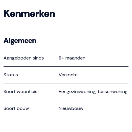
je zo de achtertuin in. Hier is in de zomermaanden altijd
Kenmerken
wel een fijn plekje te vinden. En de houten berging is
handig voor de tuinspullen en kussens. Heb je een auto?
Die parkeer je eenvoudig op een van de openbare
parkeerplaatsen in de buurt van je woning, waar je in de
Algemeen
toekomst ook toegang hebt tot oplaadpunten voor
elektrische auto’s.
Aangeboden sinds
6+ maanden
Lekker wonen
Status
Verkocht
Op de 1e verdieping bevinden zich 2 slaapkamers en
een badkamer met douche, toilet en wastafel. Ook de
Soort woonhuis
Eengezinswoning, tussenwoning
aansluiting voor de wasmachine en droger vind je hier.
De vlizotrap op de overloop brengt je naar de vliering
Soort bouw
Nieuwbouw
waar je extra ruimte hebt voor opslag van bijvoorbeeld
kampeerspullen, ski’s of wat extra dozen.
Bouwjaar
2024