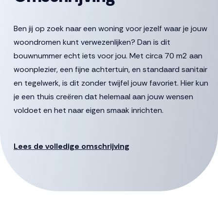
Ben jij op zoek naar een woning voor jezelf waar je jouw
woondromen kunt verwezenlijken? Dan is dit
bouwnummer echt iets voor jou. Met circa 70 m2 aan
woonplezier, een fijne achtertuin, en standaard sanitair
en tegelwerk, is dit zonder twijfel jouw favoriet. Hier kun
je een thuis creëren dat helemaal aan jouw wensen
voldoet en het naar eigen smaak inrichten.
Kom binnen!
Je loopt de woning via de hoofdentree aan de voorzijde
Lees de volledige omschrijving
binnen. De hal met separaat toilet, meterkast en trap
naar de 1e verdieping biedt toegang tot de gezellige
woonkamer en open keuken aan de voorkant. De fijne
ramen aan weerszijden van de woning maken het lekker
licht. Via de openslaande deur aan de achterzijde stap