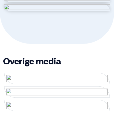
Kadastrale gegevens
Perceelnaam
1 00001
Oppervlakte
123 m²
Eigendomssituatie
Volle eigendom
Overige media
Buitenruimte
Tuin
Achtertuin
Achtertuin
65 m²