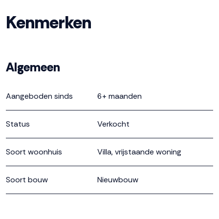
entree. In de hal waar je binnenkomt is het toilet, de
Kenmerken
meterkast en heb je voldoende ruimte voor de
garderobe. Loop iets verder een stap binnen in de
woonkamer. Deze baadt in het licht dankzij meerdere
grote ramen. Ontspannen doe je aan de voorkant van
Algemeen
de woning, koken aan de achterkant. De keuken, die je
nog naar wens kunt inrichten, is ruimtelijk en vanuit hier
Aangeboden sinds
6+ maanden
loop je ook zo de tuin in. Zomers breng je hier vast hele
dagen door. In de ruime tuin is altijd wel een favoriet
Status
Verkocht
plekje te vinden voor een diner of borrel met vrienden of
familie. Tuinkussens, fietsen en gereedschap stal je in de
Soort woonhuis
Villa, vrijstaande woning
aangebouwde berging.
Soort bouw
Nieuwbouw
Alle ruimte
Loop terug naar de hal en ga de trap omhoog naar de
Bouwjaar
2024
andere vertrekken. Op de 1e verdieping vind je 3