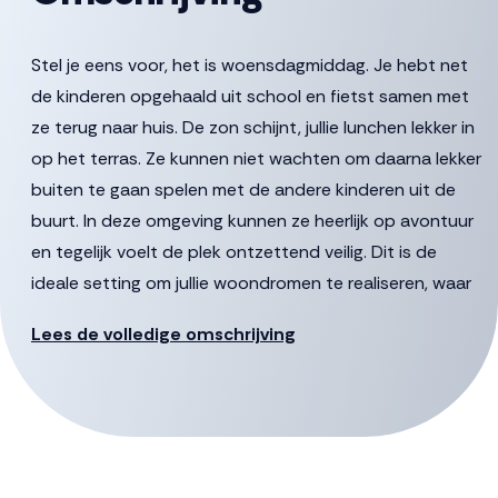
Stel je eens voor, het is woensdagmiddag. Je hebt net
de kinderen opgehaald uit school en fietst samen met
ze terug naar huis. De zon schijnt, jullie lunchen lekker in
op het terras. Ze kunnen niet wachten om daarna lekker
buiten te gaan spelen met de andere kinderen uit de
buurt. In deze omgeving kunnen ze heerlijk op avontuur
en tegelijk voelt de plek ontzettend veilig. Dit is de
ideale setting om jullie woondromen te realiseren, waar
elke dag thuis een beetje als vakantie voelt en veiligheid
Lees de volledige omschrijving
en plezier hand in hand gaan.
Kom binnen
Welkom in je nieuwe (t)huis. Met circa 158 m2 aan
woonoppervlak is er meer dan genoeg ruimte voor jou
en je gezin. Aan de zijkant van de woning vind je de