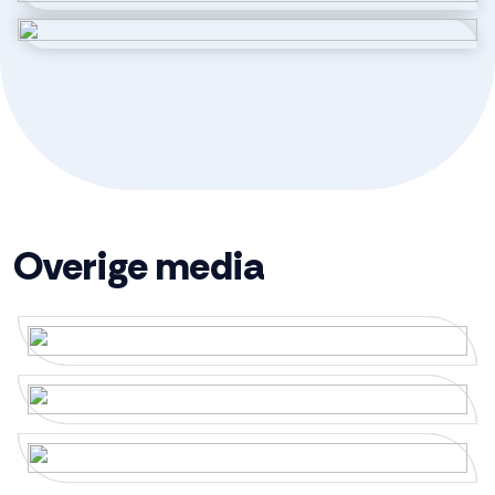
Kadastrale gegevens
Perceelnaam
1 00001
Oppervlakte
470 m²
Eigendomssituatie
Volle eigendom
Overige media
Buitenruimte
Tuin
Achtertuin
Achtertuin
204 m²