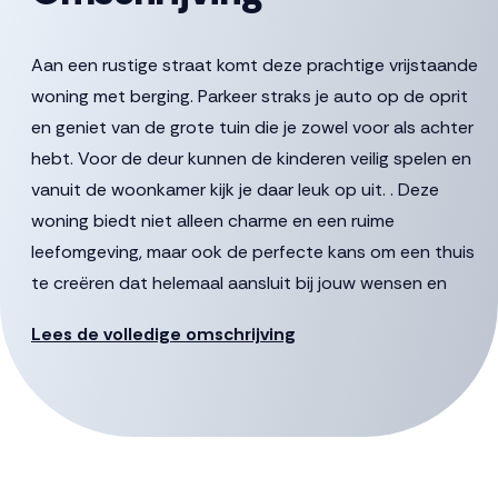
Aan een rustige straat komt deze prachtige vrijstaande
woning met berging. Parkeer straks je auto op de oprit
en geniet van de grote tuin die je zowel voor als achter
hebt. Voor de deur kunnen de kinderen veilig spelen en
vanuit de woonkamer kijk je daar leuk op uit. . Deze
woning biedt niet alleen charme en een ruime
leefomgeving, maar ook de perfecte kans om een thuis
te creëren dat helemaal aansluit bij jouw wensen en
dromen. Val jij voor de charme van dit huis?
Lees de volledige omschrijving
Genieten van een grote woonkamer en leefkeuken
Deze vrijstaande woning is circa 158 m2 groot en heeft
alle ruimte voor een fantastische leefkeuken aan de
tuinzijde. Moet je je eens voorstellen hoe heerlijk je hier
staat te koken. Misschien wel achter een eiland. Aan de