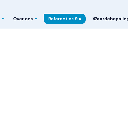
Over ons
Referenties
9.4
Waardebepalin