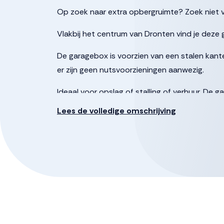
Op zoek naar extra opbergruimte? Zoek niet v
Vlakbij het centrum van Dronten vind je deze 
De garagebox is voorzien van een stalen kant
er zijn geen nutsvoorzieningen aanwezig.
Ideaal voor opslag of stalling of verhuur. De 
Lees de volledige omschrijving
Deze informatie is door ons met de nodige zo
enkele aansprakelijkheid aanvaard voor enige 
daarvan. Alle opgegeven maten en oppervlakten