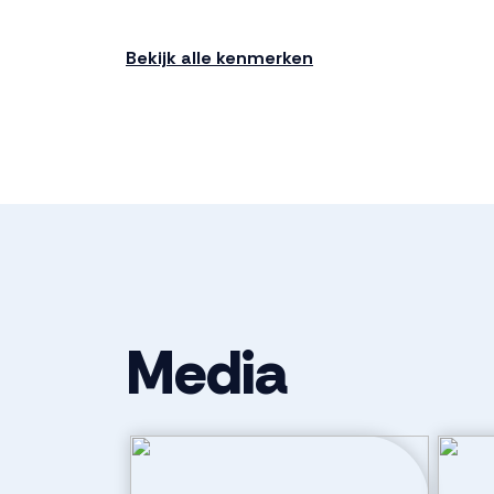
Soort bouw
Bestaande 
Bekijk alle kenmerken
Kadastrale gegevens
Perceelnaam
Dronten A 9
Oppervlakte
27 m²
Eigendomssituatie
Volle eigend
Media
Perceel
244-A-999