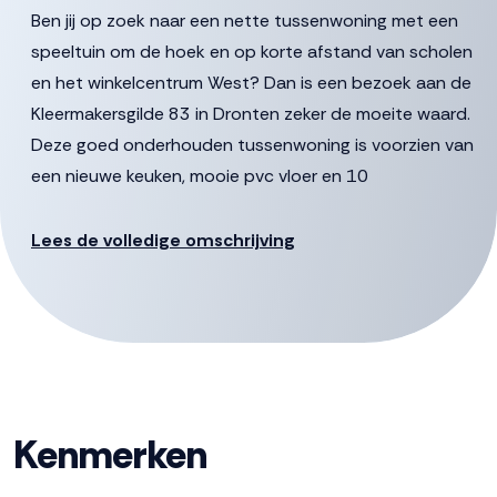
Ben jij op zoek naar een nette tussenwoning met een
speeltuin om de hoek en op korte afstand van scholen
en het winkelcentrum West? Dan is een bezoek aan de
Kleermakersgilde 83 in Dronten zeker de moeite waard.
Deze goed onderhouden tussenwoning is voorzien van
een nieuwe keuken, mooie pvc vloer en 10
zonnepanelen. Met 3 slaapkamers op de 1e verdieping
en een 4e slaapkamer op de 2e verdieping, biedt deze
Lees de volledige omschrijving
woning volop ruimte voor jou en je gezin. De sfeervol
aangelegde tuin, gelegen op het Zuiden, beschikt over
een vrijstaande berging en een handige achterom.
De gestelde vraagprijs betreft een “bieden vanaf prijs”
biedingen vanaf € 365.000,- k.k. zullen door verkoper in
Kenmerken
behandeling genomen worden.
Begane Grond: Ruimte en Licht