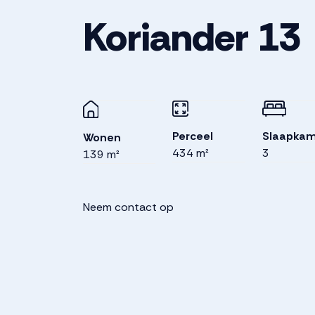
Koriander
13
Perceel
Slaapkam
Wonen
434 m²
3
139 m²
Neem contact op