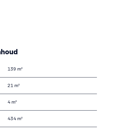
nhoud
139 m²
21 m²
4 m²
434 m²