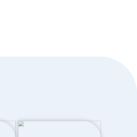
550 m³
B
Dubbel glas, volledig geisoleerd
Cv ketel