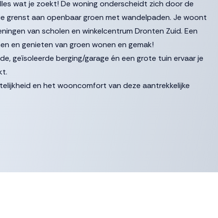
lles wat je zoekt! De woning onderscheidt zich door de
 die grenst aan openbaar groen met wandelpaden. Je woont
orzieningen van scholen en winkelcentrum Dronten Zuid. Een
nen en genieten van groen wonen en gemak!
, geïsoleerde berging/garage én een grote tuin ervaar je
kt.
mtelijkheid en het wooncomfort van deze aantrekkelijke
af prijs” biedingen vanaf € 515.000,- k.k. zullen door
 met toilet, trapopgang naar de eerste verdieping en directe
n die zorgen voor een geweldige lichtinval en er is volop plek
en met vrienden/familie. Via de openslaande deuren stap je zo