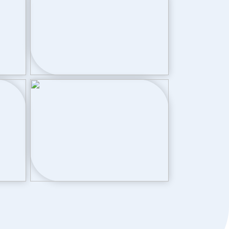
Cv ketel
Nefit Smartline HR (gas gestookt
combiketel uit 2015, eigendom)
Achtertuin, voortuin, zijtuin
210 m²
Noordoost bereikbaar via achterom