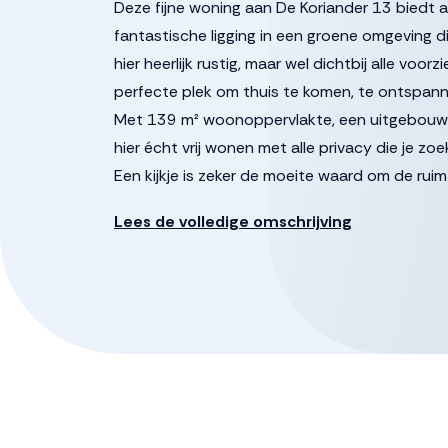
Deze fijne woning aan De Koriander 13 biedt a
fantastische ligging in een groene omgeving
hier heerlijk rustig, maar wel dichtbij alle vo
perfecte plek om thuis te komen, te ontspan
Met 139 m² woonoppervlakte, een uitgebouwde
hier écht vrij wonen met alle privacy die je zoe
Een kijkje is zeker de moeite waard om de rui
vrijstaande woning zelf te ervaren!
Lees de volledige omschrijving
De gestelde vraagprijs betreft een “bieden van
verkoper in behandeling genomen worden.
Begane grond
Via de entree kom je in de ruime en lichte hal
toegang tot de woonkamer en de bijkeuken.
De woonkamer valt direct op door de vele rame
voor een ruime eettafel voor uitgebreid tafel