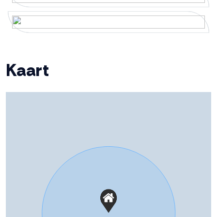
Warm water
Cv ketel
Cv-ketel
Intergas HrE (gas gestookt
combiketel uit 2021, eigendom)
Kaart
Kadastrale gegevens
Perceelnaam
Dronten A 10086
Oppervlakte
210 m²
Eigendomssituatie
Volle eigendom
Perceel
244-A-10086