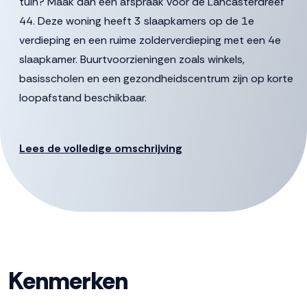
tuin? Maak dan een afspraak voor de Lancasterdreef
44. Deze woning heeft 3 slaapkamers op de 1e
verdieping en een ruime zolderverdieping met een 4e
slaapkamer. Buurtvoorzieningen zoals winkels,
basisscholen en een gezondheidscentrum zijn op korte
loopafstand beschikbaar.
De gestelde vraagprijs betreft een “bieden vanaf prijs”,
biedingen vanaf € 350.000,- k.k. zullen door verkoper in
Lees de volledige omschrijving
behandeling genomen worden.
Indeling
Begane grond:
Entree, hal met meterkast, toilet en doorgang naar de
woonkamer. De woonkamer is straat gericht en krijgt
Kenmerken
veel daglicht door grote ramen. Een praktische trapkast
zorgt voor extra opbergruimte. De eenvoudige keuken