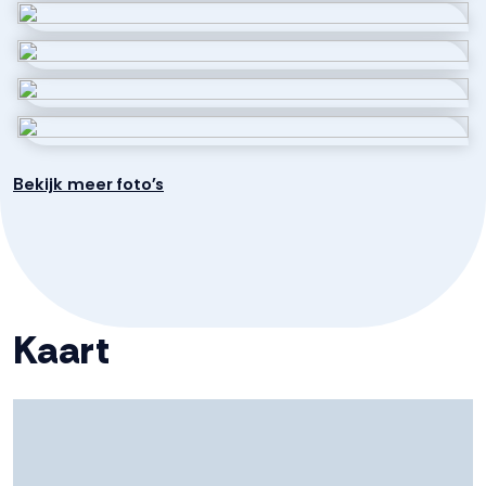
Eigendomssituatie
Volle eigendom
Perceel
244-A-10076
Bekijk meer foto's
Kaart