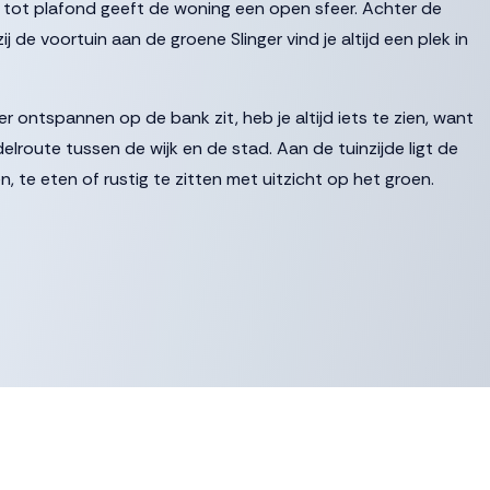
r tot plafond geeft de woning een open sfeer. Achter de
j de voortuin aan de groene Slinger vind je altijd een plek in
er ontspannen op de bank zit, heb je altijd iets te zien, want
delroute tussen de wijk en de stad. Aan de tuinzijde ligt de
, te eten of rustig te zitten met uitzicht op het groen.
irect naast de badkamer. Daarnaast is er een praktische
 De eerste verdieping is vrij indeelbaar en bied ruimte voor
 dat wil, kan hier zelfs een tweede badkamer realiseren.