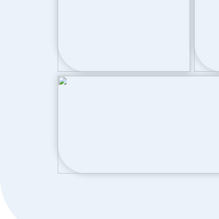
Kadastrale gegevens
Perceelnaam
Dronten
Oppervlakte
255 m²
Perceel
DTN01--
Parkeergelegenheid
Soort parkeergelegenheid
Op eigen terr