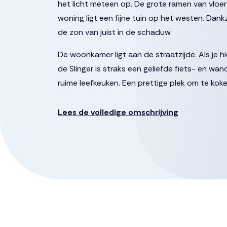
het licht meteen op. De grote ramen van vloe
woning ligt een fijne tuin op het westen. Dankzi
de zon van juist in de schaduw.
De woonkamer ligt aan de straatzijde. Als je hi
de Slinger is straks een geliefde fiets- en wan
ruime leefkeuken. Een prettige plek om te koken
De slaapkamer ligt ook op de begane grond, d
Lees de volledige omschrijving
berging die van binnen en buiten bereikbaar is.
een extra kamer, werkplek of hobbyruimte. Wie