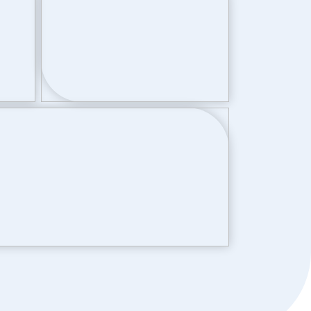
Achtertuin, voortuin
120 m²
West bereikbaar via achterom