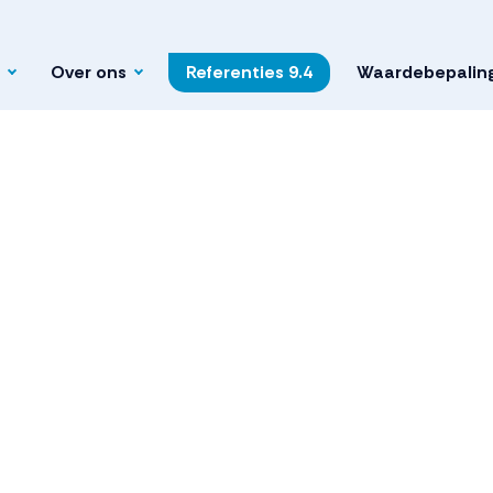
Over ons
Referenties
9.4
Waardebepalin