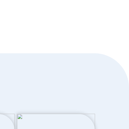
A+++
Dakisolatie, dubbel glas, hr glas,
muurisolatie, vloerisolatie, volledig
geisoleerd
Elektrische boiler eigendom