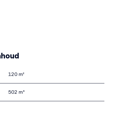
nhoud
120 m²
502 m³