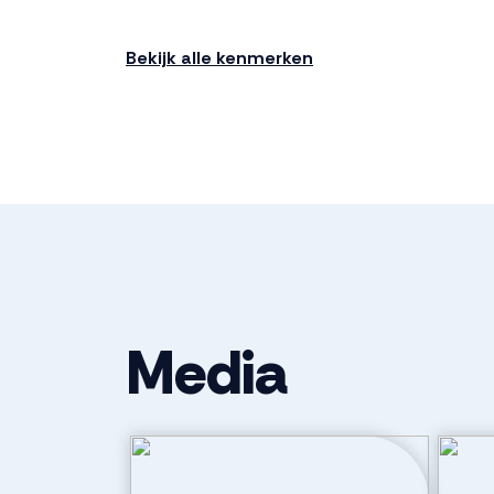
Bouwjaar
2027
Bekijk alle kenmerken
Ligging
In woonwijk
Indeling
Aantal kamers
1 kamer
Aantal badkamers
1 badkamer
Media
Badkamervoorzieningen
Douche, inlo
wastafel, wa
Aantal woonlagen
2