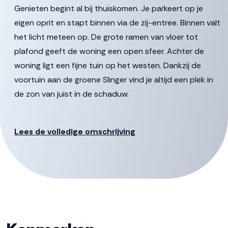
Genieten begint al bij thuiskomen. Je parkeert op je
eigen oprit en stapt binnen via de zij-entree. Binnen valt
het licht meteen op. De grote ramen van vloer tot
plafond geeft de woning een open sfeer. Achter de
woning ligt een fijne tuin op het westen. Dankzij de
voortuin aan de groene Slinger vind je altijd een plek in
de zon van juist in de schaduw.
De woonkamer ligt aan de straatzijde. Als je hier
ontspannen op de bank zit, heb je altijd iets te zien,
Lees de volledige omschrijving
want de Slinger is straks een geliefde fiets- en
wandelroute tussen de wijk en de stad. Aan de tuinzijde
ligt de ruime leefkeuken. Een prettige plek om te koken,
te eten of rustig te zitten met uitzicht op het groen.
De slaapkamer ligt ook op de begane grond, direct
naast de badkamer. Daarnaast is er een praktische