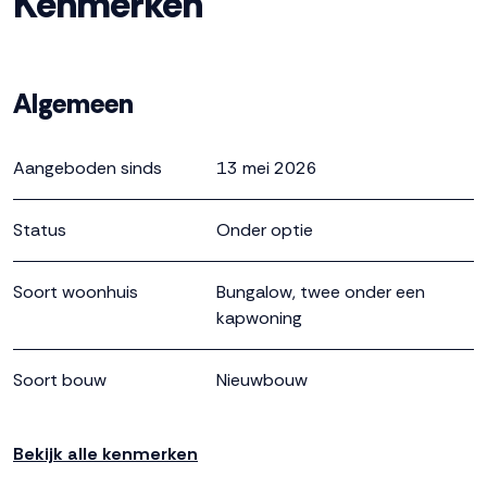
Kenmerken
berging die van binnen en buiten bereikbaar is. De
eerste verdieping is vrij indeelbaar en bied ruimte voor
een extra kamer, werkplek of hobbyruimte. Wie dat wil,
Algemeen
kan hier zelfs een tweede badkamer realiseren.
Aangeboden sinds
13 mei 2026
Status
Onder optie
Soort woonhuis
Bungalow, twee onder een
kapwoning
Soort bouw
Nieuwbouw
Bouwjaar
2027
Bekijk alle kenmerken