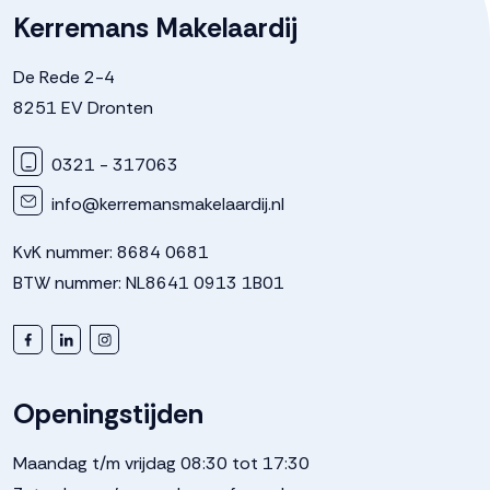
Kadastrale gegevens
Kerremans Makelaardij
Perceelnaam
Dronten
De Rede 2-4
8251 EV Dronten
Oppervlakte
303 m²
0321 - 317063
Perceel
DTN01--
info@kerremansmakelaardij.nl
KvK nummer: 8684 0681
Buitenruimte
BTW nummer: NL8641 0913 1B01
Tuin
Achtertuin, voortuin, zijtuin
Achtertuin
103 m²
Openingstijden
Maandag t/m vrijdag 08:30 tot 17:30
Ligging tuin
West bereikbaar via achterom