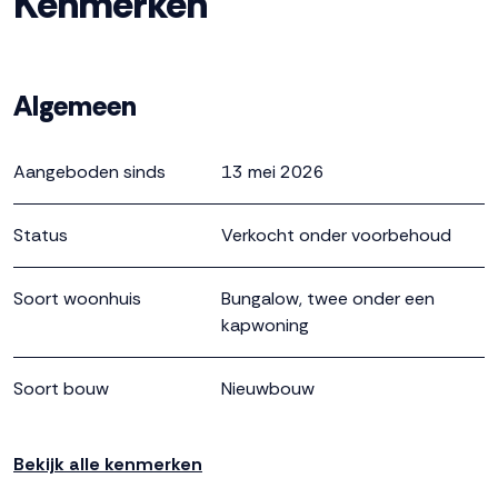
Kenmerken
berging die van binnen en buiten bereikbaar is. De
eerste verdieping is vrij indeelbaar en bied ruimte voor
een extra kamer, werkplek of hobbyruimte. Wie dat wil,
Algemeen
kan hier zelfs een tweede badkamer realiseren.
Aangeboden sinds
13 mei 2026
Status
Verkocht onder voorbehoud
Soort woonhuis
Bungalow, twee onder een
kapwoning
Soort bouw
Nieuwbouw
Bouwjaar
2027
Bekijk alle kenmerken