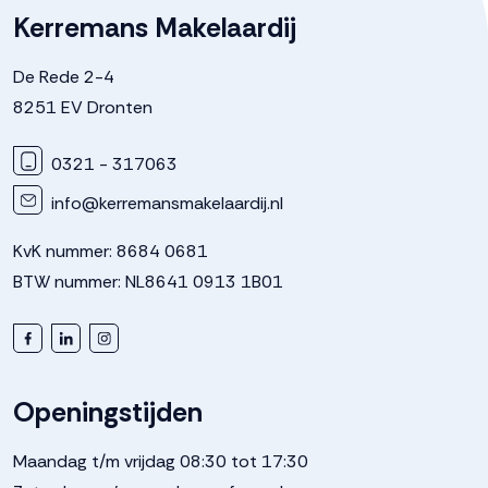
Kadastrale gegevens
Kerremans Makelaardij
Perceelnaam
Dronten
De Rede 2-4
8251 EV Dronten
Oppervlakte
252 m²
0321 - 317063
Perceel
DTN01--
info@kerremansmakelaardij.nl
KvK nummer: 8684 0681
Buitenruimte
BTW nummer: NL8641 0913 1B01
Tuin
Achtertuin, voortuin
Achtertuin
106 m²
Openingstijden
Maandag t/m vrijdag 08:30 tot 17:30
Ligging tuin
Oost bereikbaar via achterom