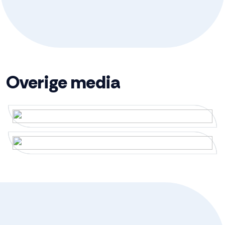
vloerverwarming, wastafel,
wastafelmeubel
Aantal woonlagen
2
Overige media
Energie
Energielabel
A+++
Isolatie
Dakisolatie, dubbel glas, hr glas,
muurisolatie, vloerisolatie,
volledig geisoleerd
Warm water
Elektrische boiler eigendom