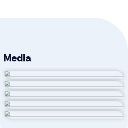
Ligging
In woonwijk
Oppervlakten en inhoud
Wonen
120 m²
Media
Inhoud
502 m³
Indeling
Aantal kamers
1 kamer
Aantal badkamers
1 badkamer
Badkamervoorzieningen
Douche, inloopdouche,