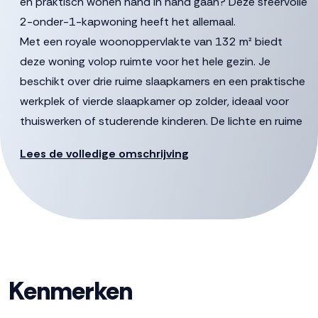
en praktisch wonen hand in hand gaan? Deze sfeervolle
2-onder-1-kapwoning heeft het allemaal.
Met een royale woonoppervlakte van 132 m² biedt
deze woning volop ruimte voor het hele gezin. Je
beschikt over drie ruime slaapkamers en een praktische
werkplek of vierde slaapkamer op zolder, ideaal voor
thuiswerken of studerende kinderen. De lichte en ruime
woonkamer heeft een erker en vormt het hart van het
Lees de volledige omschrijving
huis, terwijl de onderhoudsarme tuin zorgt voor
optimaal buitenplezier zonder veel werk.
De ruime bijkeuken en de garage maken het geheel
compleet en bieden extra bergruimte en gemak in het
dagelijks leven.
Je woont hier in een kindvriendelijke omgeving met
volop speelmogelijkheden. Het winkelcentrum en
Kenmerken
gezondheidscentrum liggen op loopafstand en voor