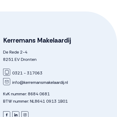
Garage
Capaciteit
1 auto
Kerremans Makelaardij
Voorzieningen
Elektra
De Rede 2-4
8251 EV Dronten
Parkeergelegenheid
0321 - 317063
Soort parkeergelegenheid
Op eigen terrein
info@kerremansmakelaardij.nl
KvK nummer: 8684 0681
BTW nummer: NL8641 0913 1B01