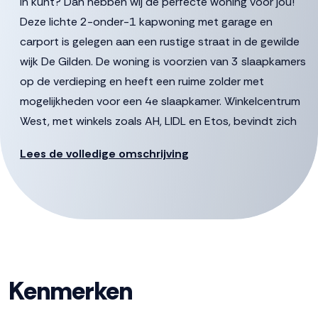
in kunt? Dan hebben wij de perfecte woning voor jou!
Deze lichte 2-onder-1 kapwoning met garage en
carport is gelegen aan een rustige straat in de gewilde
wijk De Gilden. De woning is voorzien van 3 slaapkamers
op de verdieping en heeft een ruime zolder met
mogelijkheden voor een 4e slaapkamer. Winkelcentrum
West, met winkels zoals AH, LIDL en Etos, bevindt zich
op korte afstand, waardoor de dagelijkse
Lees de volledige omschrijving
boodschappen gemakkelijk en snel te bereiken zijn.
Scholen en speelgelegenheden liggen om de hoek,
wandelpaden liggen rondom de wijk.
De gestelde vraagprijs betreft een “bieden vanaf prijs”,
biedingen vanaf € 369.000,- k.k. zullen door verkoper in
behandeling genomen worden
Kenmerken
Begane grond: