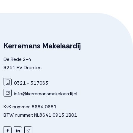
Garage
Capaciteit
1 auto
Voorzieningen
Elektra
Kerremans Makelaardij
Parkeergelegenheid
De Rede 2-4
8251 EV Dronten
Soort parkeergelegenheid
Op eigen terrein, openbaar
0321 - 317063
parkeren
info@kerremansmakelaardij.nl
KvK nummer: 8684 0681
BTW nummer: NL8641 0913 1B01