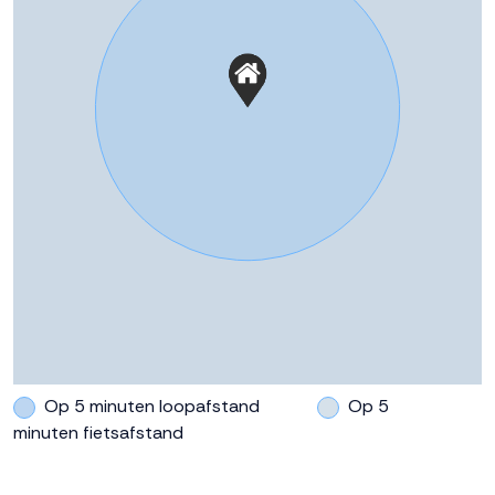
Deze informatie is door ons met de nodige
Oppervlakte
190 m²
zorgvuldigheid samengesteld. Onzerzijds wordt echter
geen enkele aansprakelijkheid aanvaard voor enige
Eigendomssituatie
Volle eigendom
onvolledigheid, onjuistheid of anderszins, dan wel de
gevolgen daarvan. Alle opgegeven maten en
Perceel
244-K-2393
oppervlakten zijn indicatief
Buitenruimte
Tuin
Achtertuin, voortuin
Achtertuin
66 m²
Ligging tuin
Noord bereikbaar via achterom
Op 5 minuten loopafstand
Op 5
minuten fietsafstand
Parkeergelegenheid