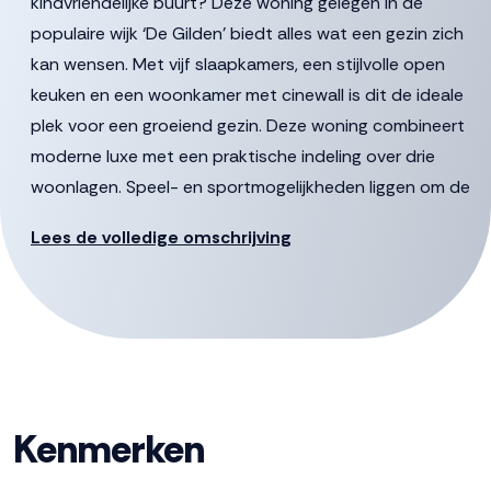
kindvriendelijke buurt? Deze woning gelegen in de
populaire wijk ‘De Gilden’ biedt alles wat een gezin zich
kan wensen. Met vijf slaapkamers, een stijlvolle open
keuken en een woonkamer met cinewall is dit de ideale
plek voor een groeiend gezin. Deze woning combineert
moderne luxe met een praktische indeling over drie
woonlagen. Speel- en sportmogelijkheden liggen om de
hoek, het Wisentbos, scholen, gezondheids- en
Lees de volledige omschrijving
winkelcentrum bevinden zich op loopafstand! Perfect
dus voor gezinnen die ruimte, comfort en een fijne
leefomgeving zoeken.
De gestelde vraagprijs betreft een “bieden vanaf prijs”,
biedingen vanaf € 419.500,- k.k. zullen door verkoper in
behandeling genomen worden.
Kenmerken
Begane grond