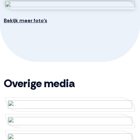
De gehele verdieping is voorzien van een doorgelegde
lichte houtkleurige laminaatvloer.
Aantal kamers
7 kamers (5 slaapkamers)
Bekijk meer foto's
2e verdieping
Aantal badkamers
1 badkamer
De tweede verdieping herbergt twee aanvullende
slaapkamers, beiden voorzien van dakramen. Hiermee
Badkamervoorzieningen
Douche, ligbad, toilet,
wordt het totale aantal van vijf slaapkamers bereikt.
wastafelmeubel
Daarnaast is er nog een derde kamer, momenteel in
gebruik als aparte was- en stookruimte waar de
Aantal woonlagen
3
opstelling van de CV-ketel, mechanische ventilatie en
Overige media
de aansluitingen voor wasapparatuur zich bevinden.
Voorzieningen
Dakraam, mechanische
Deze woning is bijzonder geschikt voor grotere
ventilatie
gezinnen aangezien de kamers naar behoefte kunnen
worden ingericht als slaapkamer, speelkamer of
Energie
hobbyruimte. De bergruimte achter de knieschotten op
deze verdieping biedt extra opslag voor huishoudelijke
Energielabel
A
spullen en seizoensgebonden items.