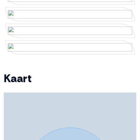
Bijzonderheden:
Isolatie
Volledig geisoleerd
• Ruime tussenwoning uit 2008 met maar liefst 142 m²
woonoppervlakte!
Verwarming
Cv ketel
• Kindvriendelijke ligging in wijk De Gilden
• Vijf slaapkamers en een aparte was- en stookruimte
Warm water
Cv ketel
• Luxe open keuken, toilet en badkamer uit 2022
• Cinewall met elektrische sfeerhaard
Cv-ketel
Nefit Trendline HRC30 CW 5
Kaart
• Achterom van 1,5 meter breed
(gas gestookt combiketel uit
• Parkeergelegenheid op eigen terrein
2022, eigendom)
• Externe bergruimte van 6 m² voor extra opslag
• Energielabel A
Kadastrale gegevens
• Sport- en speelvoorzieningen in de directe nabijheid
• Het Wisentbos, scholen en voorzieningen om de hoek
Perceelnaam
Dronten K 2393
• Aanvaarding in overleg