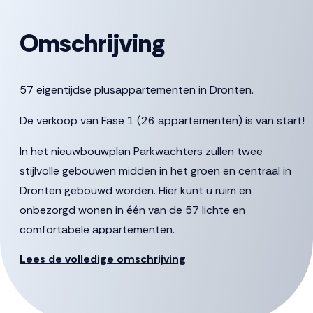
Omschrijving
57 eigentijdse plusappartementen in Dronten.
De verkoop van Fase 1 (26 appartementen) is van start!
In het nieuwbouwplan Parkwachters zullen twee
stijlvolle gebouwen midden in het groen en centraal in
Dronten gebouwd worden. Hier kunt u ruim en
onbezorgd wonen in één van de 57 lichte en
comfortabele appartementen.
Lees de volledige omschrijving
Wilt u genieten van alle vrijheid? In Parkwachters komen
57 appartementen met een gemeenschappelijke tuin
die u samen met andere bewoners kunt onderhouden.