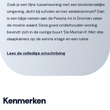
Zoek je een fijne tussenwoning met een kindvriendelijke
omgeving, dicht bij scholen en het winkelcentrum? Dan
is een kijkje nemen aan de Peseta 44 in Dronten zeker
de moeite waard. Deze goed onderhouden woning
bevindt zich in de rustige buurt ‘De Munten II’. Met drie
slaapkamers op de eerste etage en een ruime
zolderverdieping met dakkapel, biedt dit huis volop
ruimte voor jou en je gezin. De zuidoostelijk gelegen tuin
Lees de volledige omschrijving
is voorzien van een mooie overkapping, een vrijstaande
berging en een praktische achterom.
De gestelde vraagprijs betreft een “bieden vanaf prijs”
biedingen vanaf € 380.000,- k.k. zullen door verkoper in
behandeling genomen worden.
Kenmerken
Begane Grond:
Kom binnen via de hal met garderobe, meterkast, toilet,