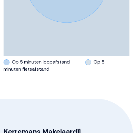
Buitenruimte
Tuin
Achtertuin, voortuin
Achtertuin
77 m²
Op 5 minuten loopafstand
Op 5
minuten fietsafstand
Ligging tuin
Zuidoost bereikbaar via
achterom
Kerremans Makelaardij