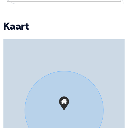
Verwarming
Cv ketel
Deze informatie is door ons met de nodige
Warm water
Cv ketel
zorgvuldigheid samengesteld. Onzerzijds wordt echter
Kaart
geen enkele aansprakelijkheid aanvaard voor enige
Cv-ketel
onvolledigheid, onjuistheid of anderszins, dan wel de
Remeha Calenta (gas gestookt
combiketel uit 2016, eigendom)
gevolgen daarvan. Alle opgegeven maten en
oppervlakten zijn indicatief.
Kadastrale gegevens
Perceelnaam
Dronten K 1601
Oppervlakte
168 m²
Eigendomssituatie
Volle eigendom
Perceel
244-K-1601