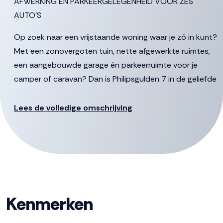
AFWERKING EN PARKEERGELEGENHEID VOOR ZES
AUTO’S
Op zoek naar een vrijstaande woning waar je zó in kunt?
Met een zonovergoten tuin, nette afgewerkte ruimtes,
een aangebouwde garage én parkeerruimte voor je
camper of caravan? Dan is Philipsgulden 7 in de geliefde
wijk De Munten I absoluut het bezichtigen waard!
Deze goed onderhouden woning ligt in een rustige,
Lees de volledige omschrijving
kindvriendelijke straat, op een steenworp afstand van
wandelpaden, groenstroken en volkstuinen. Hier woon je
vrij, met volop privacy en ruimte om te leven. De woning
beschikt over vier slaapkamers, een tuingerichte keuken
en niet te vergeten: een extra perceel naast de woning
met een brede oprit waar je met gemak meerdere auto’s
Kenmerken
of een caravan of camper kwijt kunt.
Kom kijken, voel de zon op je gezicht in de tuin, hoor de