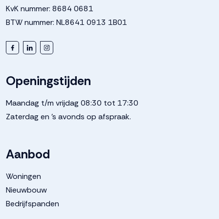
KvK nummer: 8684 0681
Voorzieningen
Elektra
BTW nummer: NL8641 0913 1B01
Parkeergelegenheid
Soort parkeergelegenheid
Op eigen terrein
Openingstijden
Maandag t/m vrijdag 08:30 tot 17:30
Zaterdag en 's avonds op afspraak.
Aanbod
Woningen
Nieuwbouw
Bedrijfspanden