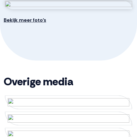
rust en volledige privacy. Dankzij de ligging en de
natuurlijke begroeiing is er geen inkijk – je zit hier echt
Inhoud
516 m³
Bekijk meer foto's
helemaal vrij. Een volgroeide boom aan de zijkant vormt
een natuurlijk scherm. Onder de houten overkapping
Indeling
vind je een fijne plek waar je tot in de late uurtjes kunt
genieten van de avondzon. Achterin de tuin staat een
Aantal kamers
5 kamers (4 slaapkamers)
houten blokhut die dient als tuinschuurtje – ideaal voor
je gereedschap of tuinmeubels. Daarnaast is er een
Aantal badkamers
1 badkamer
vrijstaande houten garage met een kanteldeur én een
Overige media
eigen oprit aan de achterzijde. Dat maakt deze tuin niet
Badkamervoorzieningen
Douche, ligbad, toilet,
alleen mooi en functioneel, maar ook bijzonder
wastafelmeubel
praktisch.
Alsof de tuin nog niet genoeg te bieden heeft; Vanuit
Aantal woonlagen
3
huis wandel je zó met je SUP-board of kano naar het
water, om vanaf daar een ontspannen tocht te maken
Voorzieningen
Buitenzonwering, mechanische
door de wateren van Dronten.