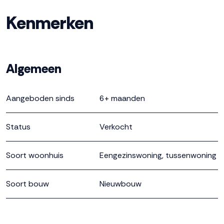
* warmtepomp (verwarmen én koelen)
Kenmerken
* vloerverwarming
* inclusief keuken en sanitair
* inclusief tuinpakket
Algemeen
Aangeboden sinds
6+ maanden
Status
Verkocht
Soort woonhuis
Eengezinswoning, tussenwoning
Soort bouw
Nieuwbouw
Bouwjaar
2025