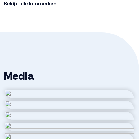
Bekijk alle kenmerken
Ligging
Aan rustige weg, in woonwijk
Oppervlakten en inhoud
Wonen
113 m²
Externe bergruimte
5 m²
Media
Inhoud
440 m³
Indeling
Aantal kamers
2 kamers (2 slaapkamers)