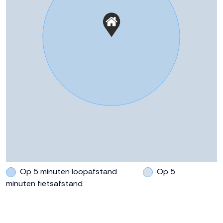
Buitenruimte
Tuin
Achtertuin, voortuin
Achtertuin
76 m²
Ligging tuin
Zuid bereikbaar via achterom
Parkeergelegenheid
Soort parkeergelegenheid
Openbaar parkeren
Op 5 minuten loopafstand
Op 5
minuten fietsafstand