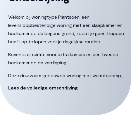
Welkom bij woningtype Plantsoen, een
levensloopbestendige woning met een slaapkamer en
badkamer op de begane grond, zodat je geen trappen
hoeft op te lopen voor je dagelijkse routine.
Boven is er ruimte voor extra kamers en een tweede
badkamer op de verdieping.
Deze duurzaam gebouwde woning met warmtepomp,
zonnepanelen en vloerverwarming biedt zowel lage
Lees de volledige omschrijving
energiekosten als onderhoudsgemak; klaar voor de
toekomst!
* 120m² woonoppervlakte
* energielabel A++++
* 8 pv-panelen