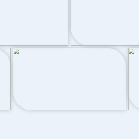
Parkeergelegenhei
oortuin
Soort parkeergelegenheid
aar via achterom