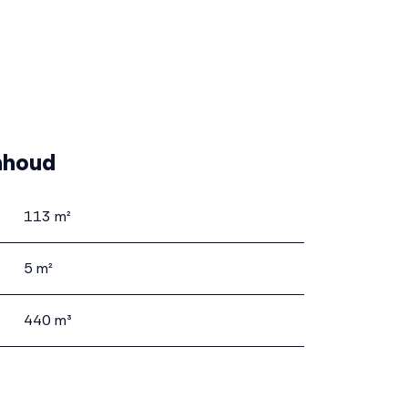
nhoud
113 m²
5 m²
440 m³