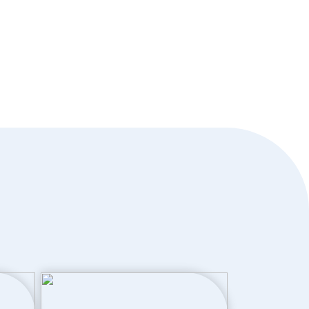
Dakisolatie, hr glas, muurisolatie,
vloerisolatie, volledig geisoleerd
Elektrische boiler eigendom