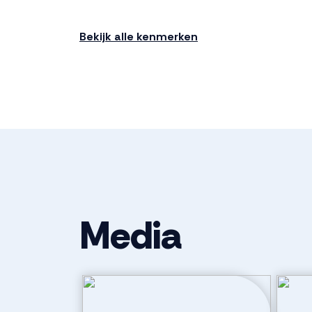
Bouwjaar
2025
Bekijk alle kenmerken
Ligging
Aan rustige w
Indeling
Aantal kamers
2 kamers (2 
Aantal badkamers
1 badkamer
Media
Badkamervoorzieningen
Douche, toile
wasmachineaa
Aantal woonlagen
2