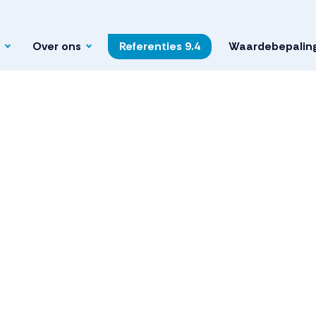
Over ons
Referenties
9.4
Waardebepalin