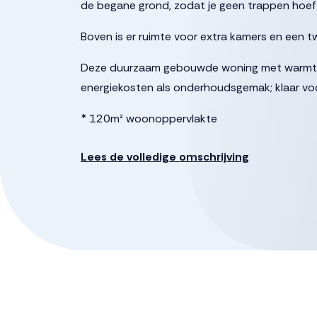
de begane grond, zodat je geen trappen hoeft 
Boven is er ruimte voor extra kamers en een 
Deze duurzaam gebouwde woning met warmtep
energiekosten als onderhoudsgemak; klaar vo
* 120m² woonoppervlakte
* energielabel A++++
Lees de volledige omschrijving
* 8 pv-panelen
* warmtepomp (verwarmen én koelen)
* vloerverwarming
* inclusief keuken en sanitair
* inclusief tuinpakket