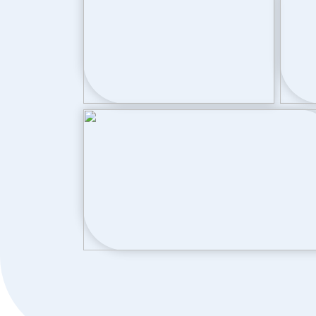
Buitenruimte
Tuin
Achtertuin, v
Achtertuin
76 m²
Ligging tuin
Zuid bereikb