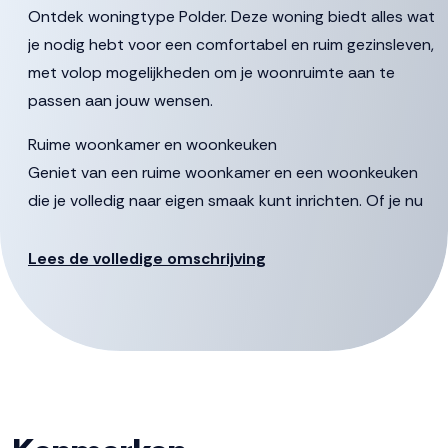
Ontdek woningtype Polder. Deze woning biedt alles wat
je nodig hebt voor een comfortabel en ruim gezinsleven,
met volop mogelijkheden om je woonruimte aan te
passen aan jouw wensen.
Ruime woonkamer en woonkeuken
Geniet van een ruime woonkamer en een woonkeuken
die je volledig naar eigen smaak kunt inrichten. Of je nu
houdt van knusse familiemomenten, spelletjesavonden
of gezellige diners met vrienden, het kan allemaal!
Lees de volledige omschrijving
Drie slaapkamers
Op de eerste verdieping vind je drie ruime slaapkamers,
inclusief een riante hoofdslaapkamer. In de bergruimte is
plek voor een wasmachine en droger.
Complete woning