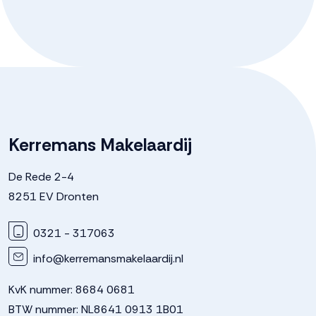
Aantal badkamers
1 badkamer
Badkamervoorzieningen
Douche, toilet, vloerverwarming,
wastafel
Aantal woonlagen
2
Kerremans Makelaardij
Energie
De Rede 2-4
8251 EV Dronten
Isolatie
Dakisolatie, hr glas, muurisolatie,
vloerisolatie, volledig geisoleerd
0321 - 317063
info@kerremansmakelaardij.nl
Warm water
Elektrische boiler eigendom
KvK nummer: 8684 0681
Kadastrale gegevens
BTW nummer: NL8641 0913 1B01