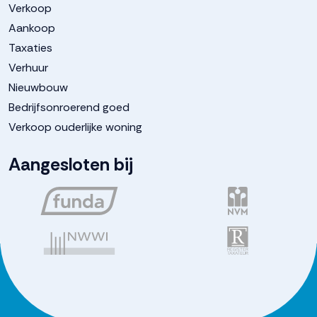
Verkoop
Parkeergelegenheid
Aankoop
Taxaties
Soort parkeergelegenheid
Openbaar parkeren
Verhuur
Nieuwbouw
Bedrijfsonroerend goed
Verkoop ouderlijke woning
Aangesloten bij