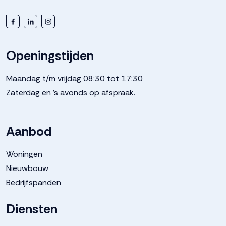
Perceelnaam
Dronten
Openingstijden
Oppervlakte
159 m²
Maandag t/m vrijdag 08:30 tot 17:30
Perceel
DTN01--
Zaterdag en 's avonds op afspraak.
Buitenruimte
Aanbod
Tuin
Achtertuin, voortuin
Woningen
Nieuwbouw
Achtertuin
66 m²
Bedrijfspanden
Ligging tuin
Zuid bereikbaar via achterom
Diensten