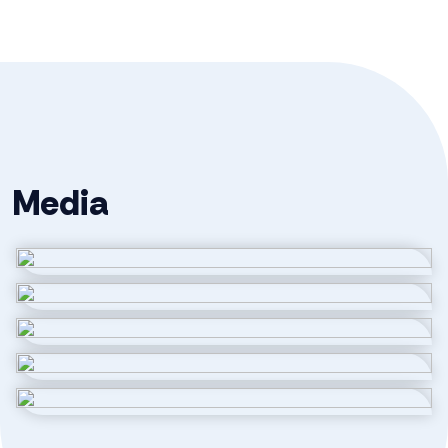
* inclusief tuinpakket
Ligging
Aan rustige weg, in woonwijk
Oppervlakten en inhoud
Wonen
120 m²
Media
Externe bergruimte
5 m²
Inhoud
473 m³
Indeling
Aantal kamers
4 kamers (3 slaapkamers)