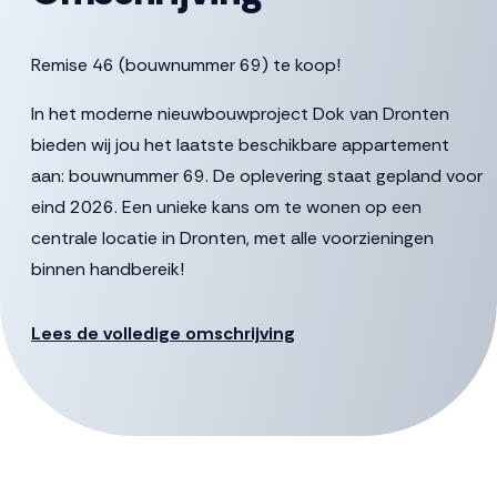
Remise 46 (bouwnummer 69) te koop!
In het moderne nieuwbouwproject Dok van Dronten
bieden wij jou het laatste beschikbare appartement
aan: bouwnummer 69. De oplevering staat gepland voor
eind 2026. Een unieke kans om te wonen op een
centrale locatie in Dronten, met alle voorzieningen
binnen handbereik!
Het appartement op de 6e woonlaag beschikt over
Lees de volledige omschrijving
energielabel A+++ en kenmerkt zich door de grote
raampartijen van een prettige lichtinval en vrij uitzicht
over het water. Daarnaast heeft het appartement een
eigen inpandige berging en kan je gebruik maken van de
collectieve fietsenberging op de begane grond. Elk