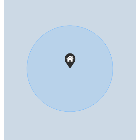
Energielabel
A+++
Isolatie
Dakisolatie, muurisolatie,
vloerisolatie
Buitenruimte
Tuin
Zonneterras
Zonneterras
24 m²
Ligging tuin
West