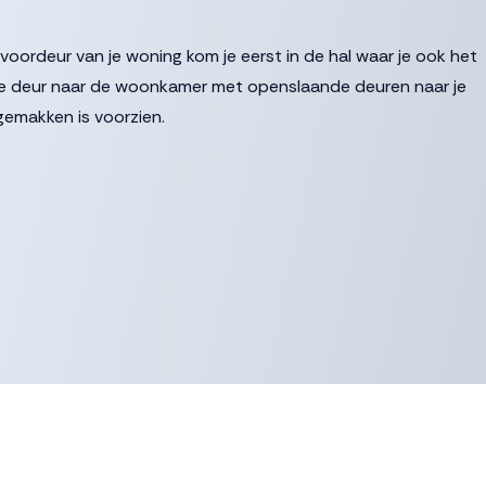
e voordeur van je woning kom je eerst in de hal waar je ook het
e de deur naar de woonkamer met openslaande deuren naar je
 gemakken is voorzien.
, tegels en sanitair
e.nl. De inschrijftermijn sluit op maandag 13 november a.s. om
ensdag 15 november a.s.