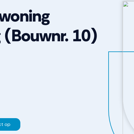
 woning
g
(Bouwnr. 10)
ct op