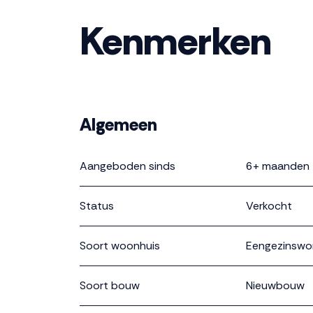
Voor vragen, neem contact op met de verkop
Kenmerken
Deze informatie is door ons met de nodige zo
enkele aansprakelijkheid aanvaard voor enige 
daarvan. Alle opgegeven maten en oppervlakten
Algemeen
Aangeboden sinds
6+ maanden
Status
Verkocht
Soort woonhuis
Eengezinswo
Soort bouw
Nieuwbouw