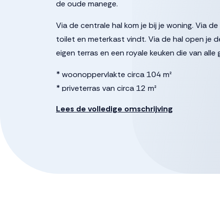
de oude manege.
Via de centrale hal kom je bij je woning. Via d
toilet en meterkast vindt. Via de hal open j
eigen terras en een royale keuken die van alle
* woonoppervlakte circa 104 m²
* priveterras van circa 12 m²
* 6 zonnepanelen
Lees de volledige omschrijving
* inclusief keuken en apparatuur
* inclusief badkamer met toilet, separaat toilet
* 3 slaapkamers
* inpandige berging
* gemeenschappelijke ruimte en groen
Inschrijven kan via de website www.zuiderweid
23.59 uur. Toewijzing zal plaatsvinden op wo