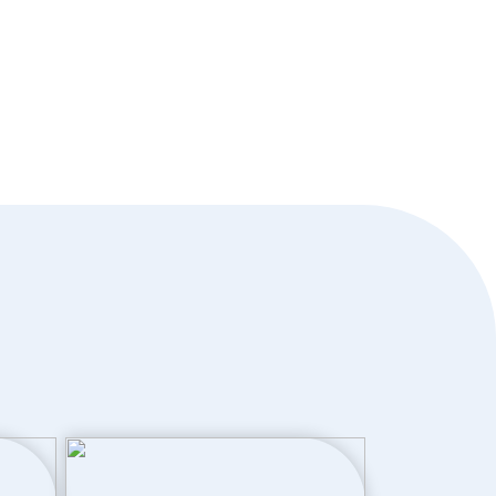
Dakisolatie, dubbel glas, hr glas,
muurisolatie, vloerisolatie, volledig
geisoleerd
Elektrische boiler eigendom
d