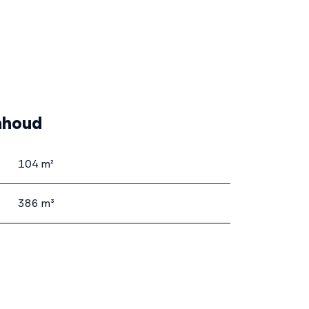
nhoud
104 m²
386 m³