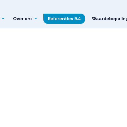
Over ons
Referenties
9.4
Waardebepalin