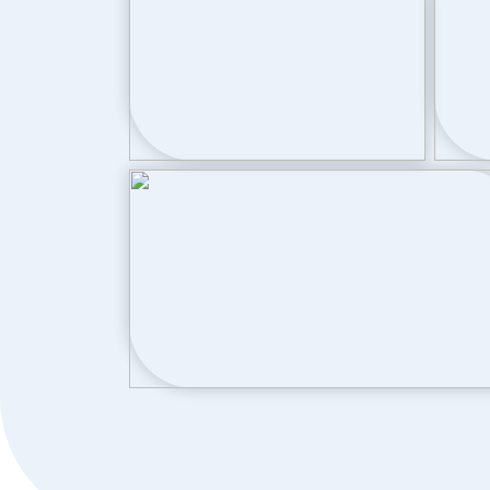
Tuin
Achtertuin