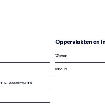
end makelaars!
rgvuldigheid samengesteld. Onzerzijds wordt echter geen
onvolledigheid, onjuistheid of anderszins, dan wel de gevolgen
 zijn indicatief.
Oppervlakten en i
Wonen
Inhoud
ning, tussenwoning