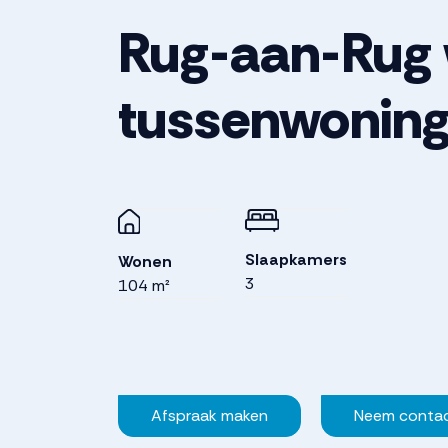
Rug-aan-Rug
tussenwonin
Slaapkamers
Wonen
3
104 m²
Afspraak maken
Neem conta