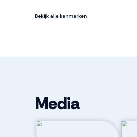
Bouwjaar
2024
Bekijk alle kenmerken
Ligging
In woonwijk
Indeling
Aantal kamers
4 kamers (3 
Aantal badkamers
1 badkamer
Media
Badkamervoorzieningen
Douche, toile
Aantal woonlagen
3
Buitenruimte