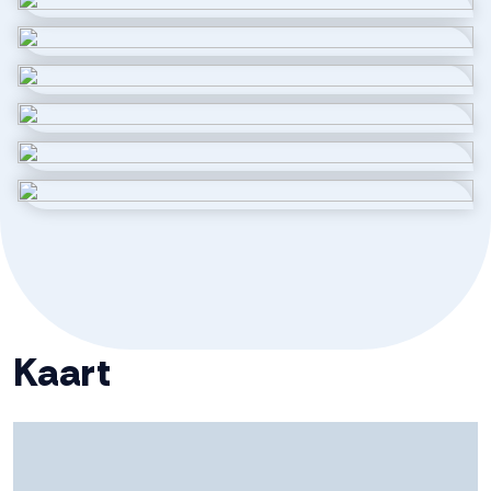
Aantal kamers
4 kamers (3 slaapkamers)
Aantal badkamers
1 badkamer
Badkamervoorzieningen
Douche, toilet, wastafel
Aantal woonlagen
3
Energie
Isolatie
Dakisolatie, dubbel glas, hr glas,
Kaart
muurisolatie, vloerisolatie,
volledig geisoleerd
Warm water
Elektrische boiler eigendom