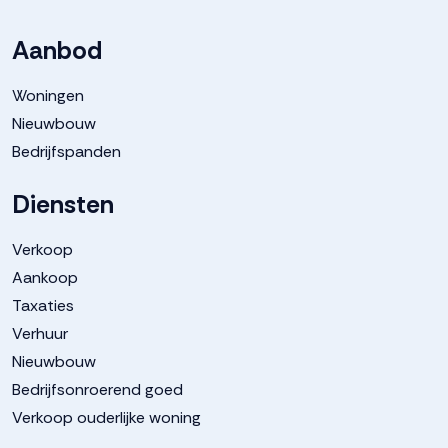
Deze informatie is door ons met de nodige
Aanbod
zorgvuldigheid samengesteld. Onzerzijds wordt echter
Woningen
geen enkele aansprakelijkheid aanvaard voor enige
Nieuwbouw
onvolledigheid, onjuistheid of anderszins, dan wel de
Bedrijfspanden
gevolgen daarvan. Alle opgegeven maten en
oppervlakten zijn indicatief.
Diensten
Verkoop
Aankoop
Taxaties
Verhuur
Nieuwbouw
Bedrijfsonroerend goed
Verkoop ouderlijke woning