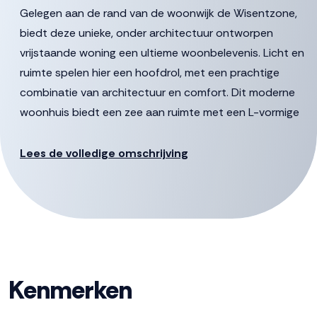
Gelegen aan de rand van de woonwijk de Wisentzone,
biedt deze unieke, onder architectuur ontworpen
vrijstaande woning een ultieme woonbelevenis. Licht en
ruimte spelen hier een hoofdrol, met een prachtige
combinatie van architectuur en comfort. Dit moderne
woonhuis biedt een zee aan ruimte met een L-vormige
living, een grote woonkeuken, drie ruime slaapkamers op
de eerste verdieping en een riante zolderverdieping met
Lees de volledige omschrijving
grote dakramen. De tuin is een groene oase met een
gazon, privacy biedende beplanting en een houten
berging met veranda. De oprit voor de garage biedt
voldoende parkeergelegenheid op eigen terrein.
Bovendien liggen speelgelegenheden, basisscholen,
buurtvoorzieningen en het Wisentbos op loopafstand.
Kenmerken
De gestelde vraagprijs betreft een “bieden vanaf prijs”;