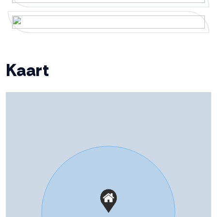
Verwarming
Cv ketel
Warm water
Cv ketel
Kaart
Cv-ketel
Intergas (gas gestookt uit 2011,
eigendom)
Kadastrale gegevens
Perceelnaam
Dronten B 2389
Oppervlakte
162 m²
Eigendomssituatie
Volle eigendom