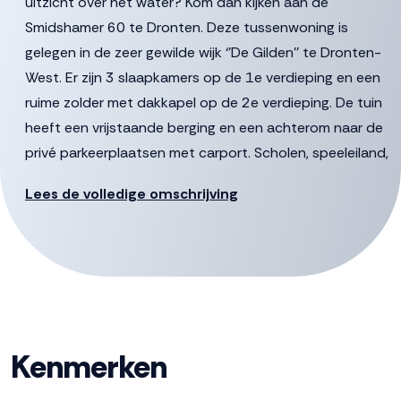
uitzicht over het water? Kom dan kijken aan de
Smidshamer 60 te Dronten. Deze tussenwoning is
gelegen in de zeer gewilde wijk ‘’De Gilden’’ te Dronten-
West. Er zijn 3 slaapkamers op de 1e verdieping en een
ruime zolder met dakkapel op de 2e verdieping. De tuin
heeft een vrijstaande berging en een achterom naar de
privé parkeerplaatsen met carport. Scholen, speeleiland,
wijkwinkelcentrum en het gezondheidscentrum liggen
Lees de volledige omschrijving
op korte afstand.
De gestelde vraagprijs betreft een “bieden vanaf prijs”
biedingen vanaf €315.000 k.k. zullen door verkoper in
behandeling genomen worden.
Indeling
Kenmerken
Begane grond:
Via de entree heb je toegang tot de hal met garderobe,