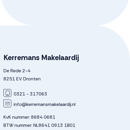
Badkamervoorzieningen
Douche, toilet, vloerverwarming,
* Energielabel A++++
wastafel
* Ca. 12 pv-panelen
* Warmtepomp (verwarmen én koelen)
Aantal woonlagen
3
* Vloerverwarming
* Inclusief keuken en sanitair
Kadastrale gegevens
* Inclusief tuinpakket
Kerremans Makelaardij
Perceelnaam
Dronten
De Rede 2-4
8251 EV Dronten
Oppervlakte
231 m²
0321 - 317063
Perceel
DTN01--
info@kerremansmakelaardij.nl
KvK nummer: 8684 0681
BTW nummer: NL8641 0913 1B01