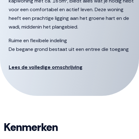
kapwoning met ca. 165m², biedt alles wat je nodig hebt
voor een comfortabel en actief leven. Deze woning
heeft een prachtige ligging aan het groene hart en de
wadi, middenin het plangebied.
Ruime en flexibele indeling
De begane grond bestaat uit een entree die toegang
geeft tot de woonkamer en keuken. Vanuit de hal kom je
ook bij de hobbykamer, die je naar eigen wens kunt
Lees de volledige omschrijving
inrichten. Behoefte aan een bijkeuken, werkkamer,
slaapkamer met badkamer op de begane grond of een
speel-/game kamer voor de kinderen? Het kan allemaal!
Erker
Bouwnummer 104 heeft een erker aan de voorzijde voor
Kenmerken
een nog ruimere, lichte woonkamer.
Eerste en tweede verdieping