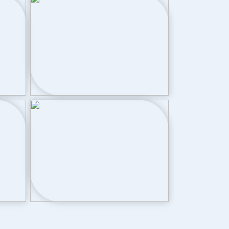
Cv ketel
Intergas (gas gestookt combiketel uit
2012, eigendom)
Achtertuin, voortuin
50 m²
Zuid bereikbaar via achterom