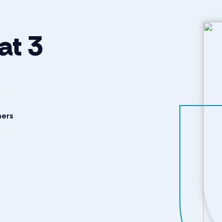
at
3
ers