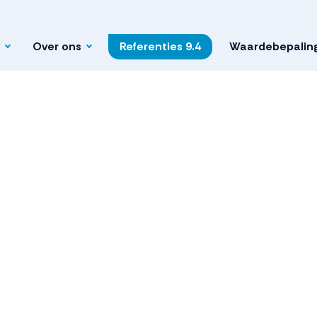
Over ons
Referenties
9.4
Waardebepalin