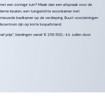
 met een zonnige tuin? Maak dan een afspraak voor de
erne keuken, een tuingerichte woonkamer met
rnieuwde badkamer op de verdieping. Buurt voorzieningen
dscentrum zijn op korte loopafstand.
af prijs”, biedingen vanaf € 259.500,- k.k. zullen door
let en doorgang naar de woonkamer. De lichte tuingerichte
ijna de hele breedte en een loopdeur naar de tuin. Een
uimte. De moderne keuken (2019) in hoekopstelling bevindt
rzien van de volgende inbouwapparatuur: koelkast, vrieskast
iekookplaat met daarboven boven een zwarte afzuigschouw,
asser. De keuken en woonkamer zijn voorzien van
in op het westen. De beschutte tuin met stenen berging is