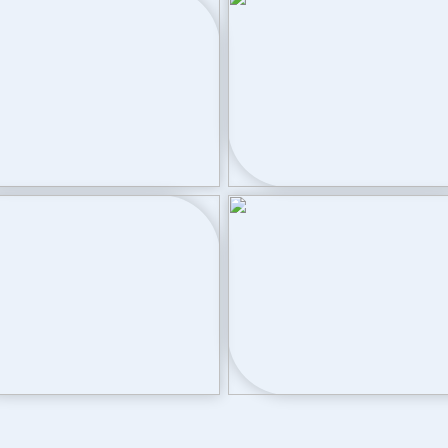
Warm water
ng
Cv-ketel
Buitenruimte
599
Tuin
Achtertuin
om
Ligging tuin
9