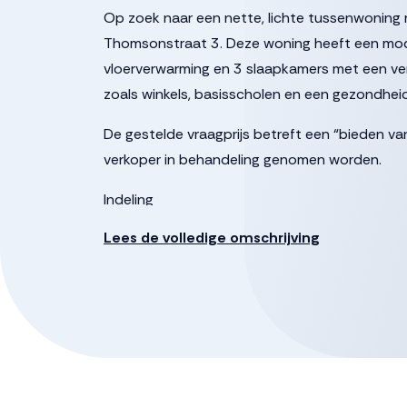
Op zoek naar een nette, lichte tussenwoning
Thomsonstraat 3. Deze woning heeft een mod
vloerverwarming en 3 slaapkamers met een ve
zoals winkels, basisscholen en een gezondhei
De gestelde vraagprijs betreft een “bieden van
verkoper in behandeling genomen worden.
Indeling
Begane grond: Entree, hal met meterkast, toi
Lees de volledige omschrijving
woonkamer met airco heeft grote ramen over b
praktische trapkast zorgt voor extra opbergr
zich aan de voorzijde van de woning en is voo
met 3 lades, combimagnetron, 4-pits induct
zwarte spoelbak met mengkraan en een vaatw
vloerverwarming.
De woonkamer grenst aan de zonnige achtertu