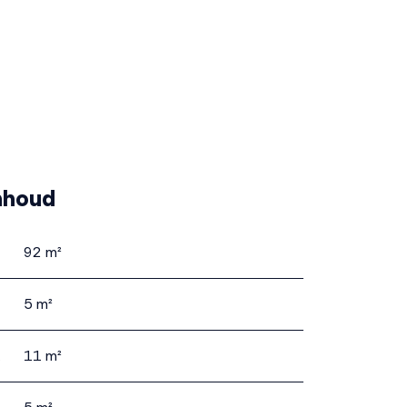
nhoud
92 m²
5 m²
mte
11 m²