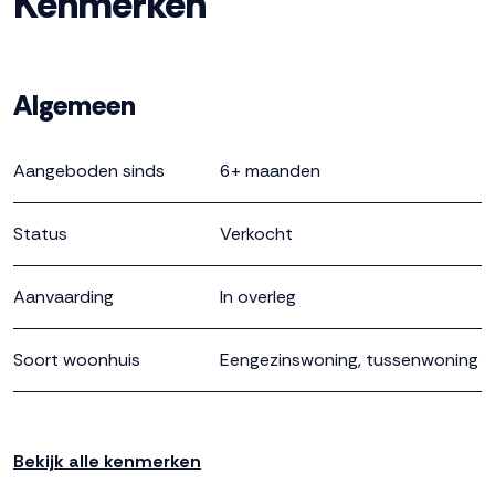
Kenmerken
Algemeen
Aangeboden sinds
6+ maanden
Status
Verkocht
Aanvaarding
In overleg
Soort woonhuis
Eengezinswoning, tussenwoning
Soort bouw
Nieuwbouw
Bekijk alle kenmerken
Bouwjaar
2026