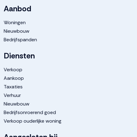
Tuin
Achtertuin, voortuin
Aanbod
Woningen
Achtertuin
63 m²
Nieuwbouw
Bedrijfspanden
Parkeergelegenheid
Diensten
Soort parkeergelegenheid
Openbaar parkeren
Verkoop
Aankoop
Taxaties
Verhuur
Nieuwbouw
Bedrijfsonroerend goed
Verkoop ouderlijke woning