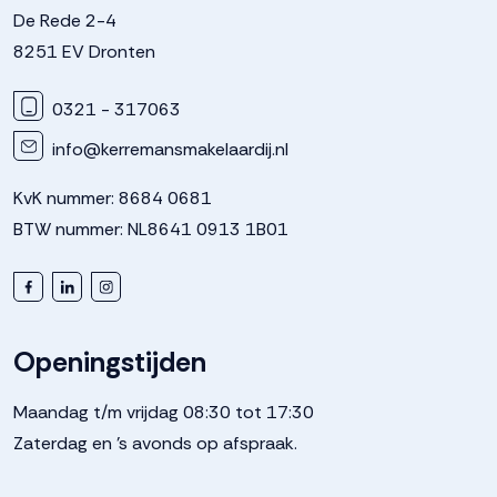
De Rede 2-4
Verwarming
Vloerverwarming geheel
8251 EV Dronten
Warm water
0321 - 317063
Elektrische boiler eigendom
info@kerremansmakelaardij.nl
Kadastrale gegevens
KvK nummer: 8684 0681
BTW nummer: NL8641 0913 1B01
Perceelnaam
Dronten
Oppervlakte
134 m²
Openingstijden
Perceel
303--
Maandag t/m vrijdag 08:30 tot 17:30
Zaterdag en 's avonds op afspraak.
Buitenruimte