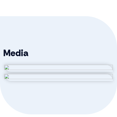
Ligging
Aan rustige weg
Oppervlakten en inhoud
Wonen
129 m²
Media
Externe bergruimte
5 m²
Inhoud
462 m³
Indeling
Aantal kamers
5 kamers (3 slaapkamers)