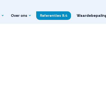
Over ons
Referenties
9.4
Waardebepalin