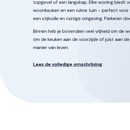
topgevel of een langskap. Elke woning biedt 
woonkeuken en een ruime tuin – perfect voor g
een stijlvolle en rustige omgeving. Parkeren do
Binnen heb je bovendien veel vrijheid om de wo
om de keuken aan de voorzijde of juist aan de 
manier van leven.
Het type tweekapper special springt eruit dan
Lees de volledige omschrijving
extra woonruimte op de tweede verdieping, id
Ook op het gebied van duurzaamheid zit je g
installaties, waaronder een energiezuinige 
luchtwarmtepomp en zorgt in de zomer boven
De twee-onder-een-kapwoningen combineren co
om te wonen zoals jij dat wilt.