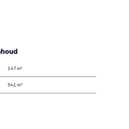
nhoud
147 m²
541 m³