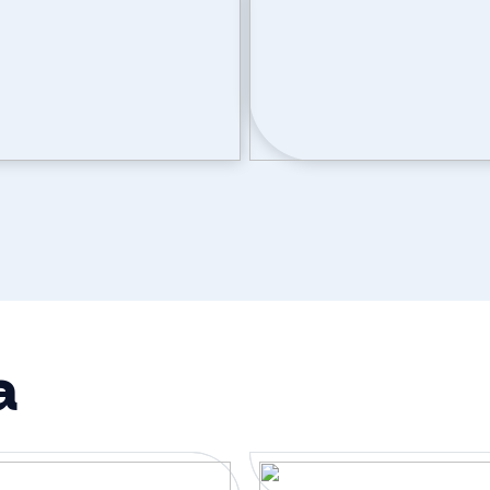
Warm water
ventilatie, zonnepanelen
Buitenruimte
Tuin
Achtertuin
Ligging tuin
a
Parkeergelegenhei
Soort parkeergelegenheid