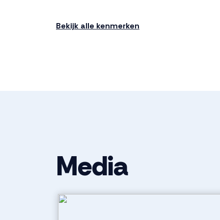
Soort bouw
Nieuwbouw
Bekijk alle kenmerken
Bouwjaar
2026
Ligging
Aan rustige 
Indeling
Aantal kamers
5 kamers (3 
Media
Aantal badkamers
1 badkamer
Badkamervoorzieningen
Douche, toile