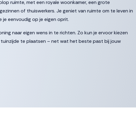
volop ruimte, met een royale woonkamer, een grote
ezinnen of thuiswerkers. Je geniet van ruimte om te leven in
e je eenvoudig op je eigen oprit.
ning naar eigen wens in te richten. Zo kun je ervoor kiezen
tuinzijde te plaatsen – net wat het beste past bij jouw
kzij de karakteristieke topgevel. De gedraaide kap zorgt voor
eaal voor een hobbykamer of een vierde of vijfde slaapkamer.
oed: deze woningen zijn uitgerust met de meest moderne
bodemwarmtepomp. Deze verbruikt minder energie dan een
dien voor aangename verkoeling.
mfort, flexibiliteit en duurzaamheid – met volop ruimte