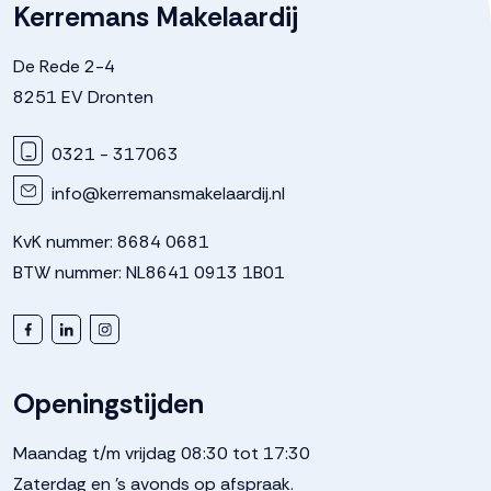
Kerremans Makelaardij
Verwarming
Vloerverwarming geheel
De Rede 2-4
8251 EV Dronten
Warm water
Elektrische boiler eigendom
0321 - 317063
Kadastrale gegevens
info@kerremansmakelaardij.nl
KvK nummer: 8684 0681
Perceelnaam
Dronten
BTW nummer: NL8641 0913 1B01
Oppervlakte
297 m²
Perceel
303--
Openingstijden
Buitenruimte
Maandag t/m vrijdag 08:30 tot 17:30
Zaterdag en 's avonds op afspraak.