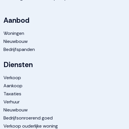
Tuin
Achtertuin, voortuin
Aanbod
Achtertuin
122 m²
Woningen
Nieuwbouw
Garage
Bedrijfspanden
Capaciteit
1 auto
Diensten
Voorzieningen
Elektra
Verkoop
Aankoop
Taxaties
Parkeergelegenheid
Verhuur
Nieuwbouw
Soort parkeergelegenheid
Op eigen terrein
Bedrijfsonroerend goed
Verkoop ouderlijke woning