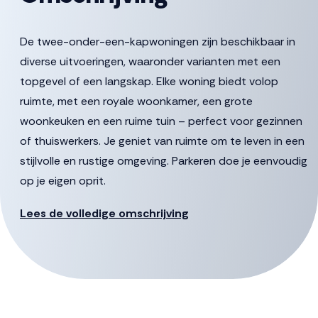
De twee-onder-een-kapwoningen zijn beschikbaar in
diverse uitvoeringen, waaronder varianten met een
topgevel of een langskap. Elke woning biedt volop
ruimte, met een royale woonkamer, een grote
woonkeuken en een ruime tuin – perfect voor gezinnen
of thuiswerkers. Je geniet van ruimte om te leven in een
stijlvolle en rustige omgeving. Parkeren doe je eenvoudig
op je eigen oprit.
Binnen heb je bovendien veel vrijheid om de woning naar
Lees de volledige omschrijving
eigen wens in te richten. Zo kun je ervoor kiezen om de
keuken aan de voorzijde of juist aan de tuinzijde te
plaatsen – net wat het beste past bij jouw manier van
leven.