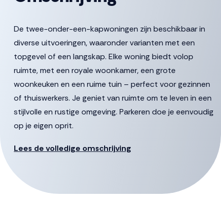
De twee-onder-een-kapwoningen zijn beschikbaar in
diverse uitvoeringen, waaronder varianten met een
topgevel of een langskap. Elke woning biedt volop
ruimte, met een royale woonkamer, een grote
woonkeuken en een ruime tuin – perfect voor gezinnen
of thuiswerkers. Je geniet van ruimte om te leven in een
stijlvolle en rustige omgeving. Parkeren doe je eenvoudig
op je eigen oprit.
Binnen heb je bovendien veel vrijheid om de woning naar
Lees de volledige omschrijving
eigen wens in te richten. Zo kun je ervoor kiezen om de
keuken aan de voorzijde of juist aan de tuinzijde te
plaatsen – net wat het beste past bij jouw manier van
leven.