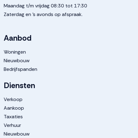
Maandag t/m vrijdag 08:30 tot 17:30
Tuin
Achtertuin, voortuin
Zaterdag en 's avonds op afspraak.
Achtertuin
122 m²
Aanbod
Garage
Woningen
Nieuwbouw
Capaciteit
1 auto
Bedrijfspanden
Voorzieningen
Elektra
Diensten
Verkoop
Parkeergelegenheid
Aankoop
Taxaties
Soort parkeergelegenheid
Op eigen terrein
Verhuur
Nieuwbouw