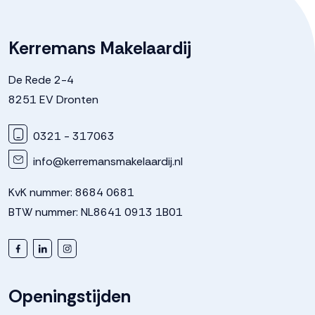
Verwarming
Vloerverwarming geheel
Kerremans Makelaardij
Warm water
Elektrische boiler eigendom
De Rede 2-4
8251 EV Dronten
Kadastrale gegevens
0321 - 317063
info@kerremansmakelaardij.nl
Perceelnaam
Dronten
KvK nummer: 8684 0681
Oppervlakte
298 m²
BTW nummer: NL8641 0913 1B01
Perceel
303--
Buitenruimte
Openingstijden