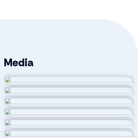
Oppervlakten en inhoud
Wonen
112 m²
Gebouwgebonden Buitenruimte
14 m²
Externe bergruimte
7 m²
Media
Inhoud
385 m³
Indeling
Aantal kamers
4 kamers (3 slaapkamers)
Aantal badkamers
1 badkamer