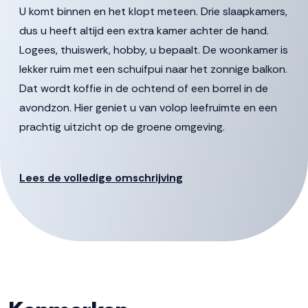
U komt binnen en het klopt meteen. Drie slaapkamers,
dus u heeft altijd een extra kamer achter de hand.
Logees, thuiswerk, hobby, u bepaalt. De woonkamer is
lekker ruim met een schuifpui naar het zonnige balkon.
Dat wordt koffie in de ochtend of een borrel in de
avondzon. Hier geniet u van volop leefruimte en een
prachtig uitzicht op de groene omgeving.
Kenmerken
* Grote woonkamer met daglicht van meerdere kanten
Lees de volledige omschrijving
* Schuifpui naar het balkon
* Ruime hoofdslaapkamer met twee en extra royale
(slaap)kamers
* Groot, zonnig balkon op het oosten of westen
* Separaat toilet
* Handige berging en techniekruimte met plek voor je