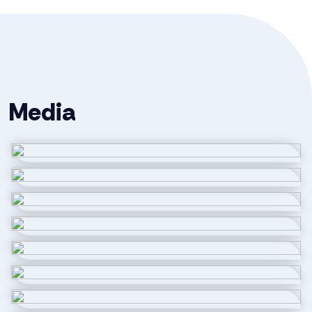
van een groot kookeiland, ideaal voor gezellige etentjes.
Soort dak
Pannen
Met hoogwaardige apparatuur zoals een Quooker,
vaatwasser, stoomoven, combi-oven,
Ligging
Aan rustige weg, in bosrijke
inductiekookplaat en een extra hoge koelkast en vriezer
omgeving, in woonwijk
is deze keuken helemaal van deze tijd. In de lades vind je
Media
meer dan voldoende opbergruimte. Vanuit de keuken
Oppervlakten en inhoud
heb je toegang tot de praktische bijkeuken/werkkamer
met keukenblok voorzien van extra koelkast en
Wonen
235 m²
spoelbak.
Tuin
Externe bergruimte
12 m²
De rondom gelegen tuin is modern aangelegd met een
groot terras, gemetselde plantenbakken met vaste
Perceel
533 m²
planten en een kunstgazon. Achterin de tuin staat een
groot houten tuinhuis met inpandige berging. Het
Inhoud
856 m³
tuinhuis is voorzien van glazen schuifwanden, waardoor