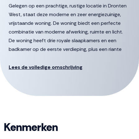
Gelegen op een prachtige, rustige locatie in Dronten
West, staat deze moderne en zeer energiezuinige,
vrijstaande woning. De woning biedt een perfecte
combinatie van moderne afwerking, ruimte en licht.
De woning heeft drie royale slaapkamers en een
badkamer op de eerste verdieping, plus een riante
zolderverdieping met een vierde slaapkamer. De zonnige
tuin is keurig aangelegd en voorzien van een sfeervol
Lees de volledige omschrijving
tuinhuis waar je het hele jaar van kunt genieten.
De woning is gelegen op korte loopafstand van het
“Wisentbos”, scholen en het winkel- en
gezondheidscentrum Dronten West. Dit is een unieke
kans om te genieten van ruimte en vrijheid op een
toplocatie!
Kenmerken
De gestelde vraagprijs betreft een “bieden vanaf prijs”