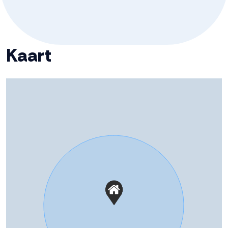
Badkamervoorzieningen
Douche, toilet, vloerverwarming,
wastafel
Aantal woonlagen
3
Kaart
Energie
Isolatie
Dakisolatie, hr glas, muurisolatie,
vloerisolatie, volledig geisoleerd
Warm water
Elektrische boiler eigendom
Kadastrale gegevens
Perceelnaam
Dronten