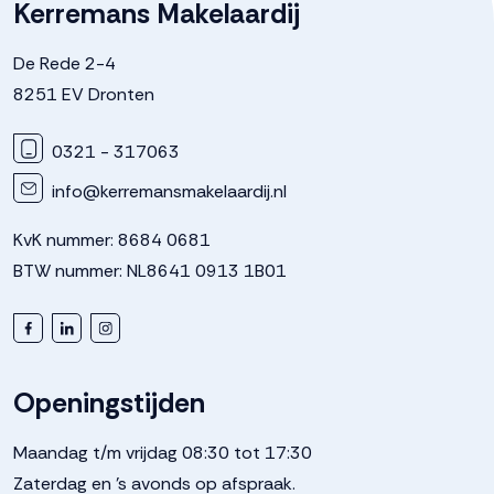
Kerremans Makelaardij
Soort parkeergelegenheid
Op eigen terrein
De Rede 2-4
8251 EV Dronten
0321 - 317063
info@kerremansmakelaardij.nl
KvK nummer: 8684 0681
BTW nummer: NL8641 0913 1B01
Openingstijden
Maandag t/m vrijdag 08:30 tot 17:30
Zaterdag en 's avonds op afspraak.