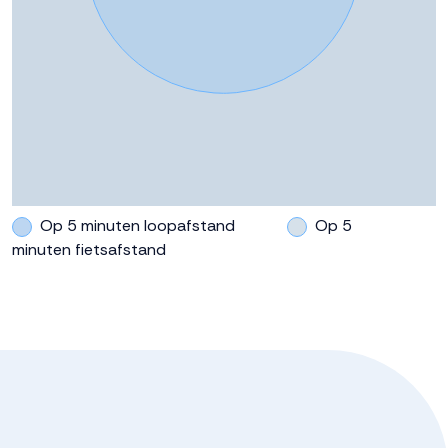
Oppervlakte
304 m²
Perceel
DTN01--
Buitenruimte
Tuin
Achtertuin, voortuin
Op 5 minuten loopafstand
Op 5
minuten fietsafstand
Achtertuin
55 m²
Ligging tuin
West
Parkeergelegenheid