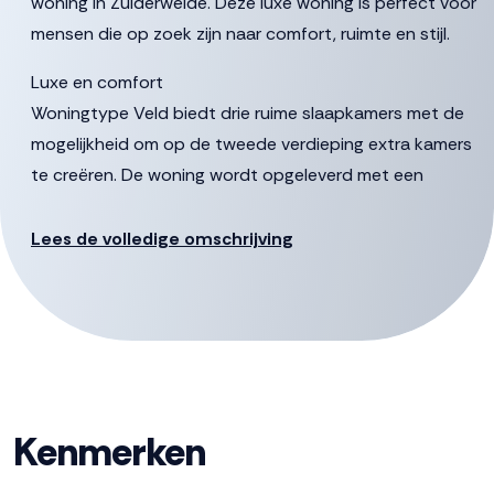
woning in Zuiderweide. Deze luxe woning is perfect voor
mensen die op zoek zijn naar comfort, ruimte en stijl.
Luxe en comfort
Woningtype Veld biedt drie ruime slaapkamers met de
mogelijkheid om op de tweede verdieping extra kamers
te creëren. De woning wordt opgeleverd met een
hoogwaardig afwerkingspakket inclusief een moderne
keuken en stijlvol sanitair, zodat je direct kunt genieten
Lees de volledige omschrijving
van luxe en comfort. Bouwnummer 52 en 91 heeft in
basis ook een mooie erker aan de woonkamer.
Flexibele ruimte
Of je nu een kantoor aan huis wilt, een extra speelkamer
voor de kinderen, of gewoon meer leefruimte,
Kenmerken
woningtype Veld biedt volop mogelijkheden. Je kunt
deze ruime woning nóg royaler maken door te kiezen