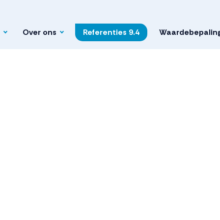
Over ons
Referenties
9.4
Waardebepalin