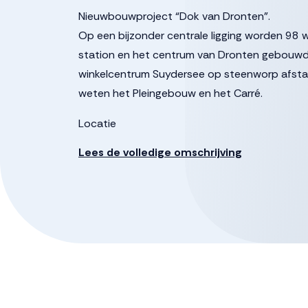
Nieuwbouwproject “Dok van Dronten”.
Op een bijzonder centrale ligging worden 9
station en het centrum van Dronten gebouwd
winkelcentrum Suydersee op steenworp afstan
weten het Pleingebouw en het Carré.
Locatie
De ambitie is om het gebied om te toveren t
Lees de volledige omschrijving
diverse doelgroepen. Onderdeel is een prachti
een belangrijke schakel aan de brede loper lan
parkachtige zone ‘Langs de Vaart’. Het gaat d
centrum van Dronten enerzijds en de verbind
anderzijds. Kortom, een gebied vol groene en s
HET PLEINGEBOUW
In Het Pleingebouw komen in totaal 39 luxe a
Doordat de verdiepingen trapsgewijs op elkaar