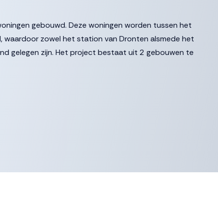
8 woningen gebouwd. Deze woningen worden tussen het
, waardoor zowel het station van Dronten alsmede het
d gelegen zijn. Het project bestaat uit 2 gebouwen te
ot een kwalitatief hoogwaardige en levendige woonbuurt voor
g, parkachtig plein dat grenst aan het water. Het plein vormt
gs De Noord en zoekt tegelijkertijd aansluiting met de groene
aarbij om de verbinding tussen het station en het bruisende
ing tussen De Noord en de rustgevende binnenhaven
tedelijke dynamiek: dat is een plek waar u wilt wonen.
ppartementen, variërend in grootte van 50 m² tot 177 m².
 worden gerealiseerd, variëren de verdiepingen in grootte. Dit