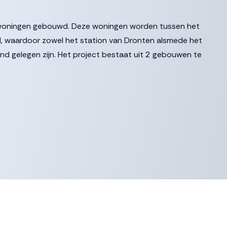
8 woningen gebouwd. Deze woningen worden tussen het
, waardoor zowel het station van Dronten alsmede het
d gelegen zijn. Het project bestaat uit 2 gebouwen te
ot een kwalitatief hoogwaardige en levendige woonbuurt voor
g, parkachtig plein dat grenst aan het water. Het plein vormt
gs De Noord en zoekt tegelijkertijd aansluiting met de groene
aarbij om de verbinding tussen het station en het bruisende
ing tussen De Noord en de rustgevende binnenhaven
tedelijke dynamiek: dat is een plek waar u wilt wonen.
ppartementen, variërend in grootte van 50 m² tot 177 m².
 worden gerealiseerd, variëren de verdiepingen in grootte. Dit