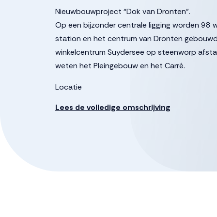
Nieuwbouwproject “Dok van Dronten”.
Op een bijzonder centrale ligging worden 9
station en het centrum van Dronten gebouwd
winkelcentrum Suydersee op steenworp afstan
weten het Pleingebouw en het Carré.
Locatie
De ambitie is om het gebied om te toveren t
Lees de volledige omschrijving
diverse doelgroepen. Onderdeel is een prachti
een belangrijke schakel aan de brede loper lan
parkachtige zone ‘Langs de Vaart’. Het gaat d
centrum van Dronten enerzijds en de verbind
anderzijds. Kortom, een gebied vol groene en s
HET PLEINGEBOUW
In Het Pleingebouw komen in totaal 39 luxe a
Doordat de verdiepingen trapsgewijs op elkaar