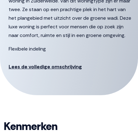
woning in Zuiderweide. Van dit woningtype zijn er maar
twee. Ze staan op een prachtige plek in het hart van
het plangebied met uitzicht over de groene wadi. Deze
luxe woning is perfect voor mensen die op zoek zijn
naar comfort, ruimte en stijl in een groene omgeving.
Flexibele indeling
Met deze woning kun je alle kanten op; een eetkeuken
aan de tuinzijde en de woonkamer aan de voorzijde of
Lees de volledige omschrijving
toch liever andersom? Dat bepaal jij. De erker maakt de
woonkamer en keuken extra ruim en licht. De
hobbykamer die bereikbaar is vanuit de hal, biedt
mogelijkheden voor het maken van een werkplek,
bijkeuken, slaapkamer met badkamer op de begane
grond of speel-/game kamer voor de kinderen. Nóg meer
Kenmerken
ruimte nodig? Kies dan voor een uitbouw.