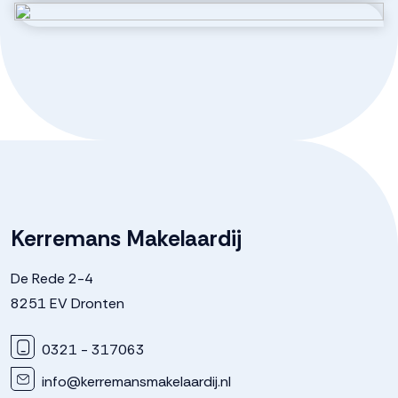
Badkamervoorzieningen
Douche, toilet, vloerverwarming,
* Energielabel A++++
wastafel
* Ca. 14 PV-panelen
* Warmtepomp (verwarmen én koelen)
Aantal woonlagen
3
* Vloerverwarming
* Inclusief keuken en sanitair
* Inclusief tuinpakket
Kerremans Makelaardij
De Rede 2-4
8251 EV Dronten
0321 - 317063
info@kerremansmakelaardij.nl