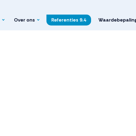
Over ons
Referenties
9.4
Waardebepalin