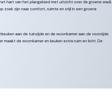
het hart van het plangebied met uitzicht over de groene wadi.
 zoek zijn naar comfort, ruimte en stijl in een groene
etkeuken aan de tuinzijde en de woonkamer aan de voorzijde
rker maakt de woonkamer en keuken extra ruim en licht. De
biedt mogelijkheden voor het maken van een werkplek,
gane grond of speel-/game kamer voor de kinderen. Nóg
.
mers. De hoofdslaapkamer heeft ruimte voor het toevoegen
rd met luxe afgewerkte badkamer die je uiteraard aan jouw
 extra slaapkamers, een werkplek, hobby- of fitnessruimte? Het