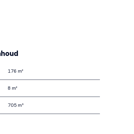
nhoud
176 m²
8 m²
705 m³