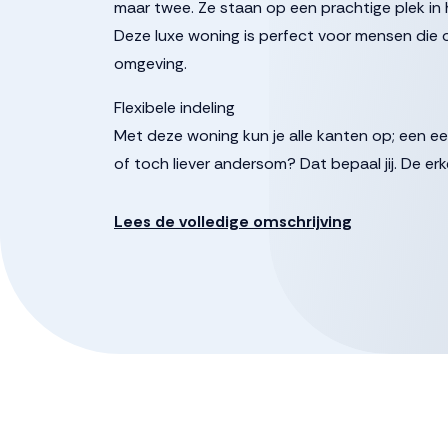
maar twee. Ze staan op een prachtige plek in 
Deze luxe woning is perfect voor mensen die op
omgeving.
Flexibele indeling
Met deze woning kun je alle kanten op; een e
of toch liever andersom? Dat bepaal jij. De e
hobbykamer die bereikbaar is vanuit de hal, 
bijkeuken, slaapkamer met badkamer op de be
Lees de volledige omschrijving
meer ruimte nodig? Kies dan voor een uitbouw
Eerste en tweede verdieping
Op de eerste verdieping vind je drie slaapka
van een inloopkast. De woning wordt opgeleve
wensen kunt aanpassen.
De tweede verdieping is vrij indeelbaar: twee
behoort allemaal tot de mogelijkheden.