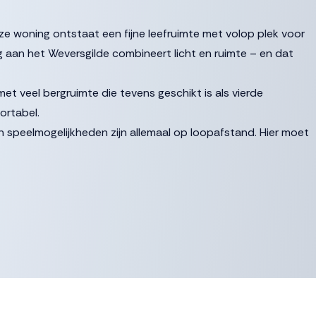
e woning ontstaat een fijne leefruimte met volop plek voor
aan het Weversgilde combineert licht en ruimte – en dat
met veel bergruimte die tevens geschikt is als vierde
ortabel.
 speelmogelijkheden zijn allemaal op loopafstand. Hier moet
af prijs”, biedingen vanaf € 405.000,- k.k. zullen door
opgang naar de eerste verdieping, praktische trapkast,
ichte woonkamer die door de extra 2,4 meter lengte heerlijk
pdeur naar de tuin zorgen voor veel daglicht en bieden een