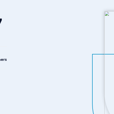
7
ers