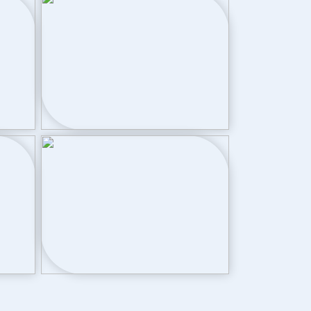
Cv ketel, vloerverwarming gedeeltelijk
Cv ketel
Intergas Kombi Kompakt HR 28 (gas
gestookt combiketel uit 2007, eigendom)
Achtertuin, voortuin
119 m²
Noord bereikbaar via achterom