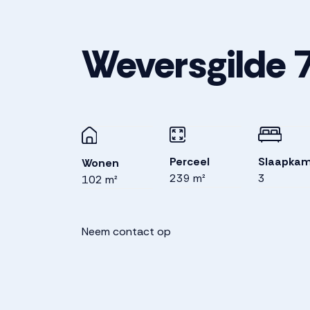
Weversgilde
Perceel
Slaapkam
Wonen
239 m²
3
102 m²
Neem contact op