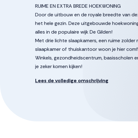
RUIME EN EXTRA BREDE HOEKWONING
Door de uitbouw en de royale breedte van dez
het hele gezin. Deze uitgebouwde hoekwoning 
alles in de populaire wijk De Gilden!
Met drie lichte slaapkamers, een ruime zolder 
slaapkamer of thuiskantoor woon je hier comf
Winkels, gezondheidscentrum, basisscholen en
je zeker komen kijken!
De gestelde vraagprijs betreft een “bieden van
Lees de volledige omschrijving
verkoper in behandeling genomen worden.
Indeling:
Begane grond:
Via de entree kom je in de ruime hal met trap
garderobe, toilet en doorgang naar de tuinger
ruim is geworden. De grote raampartij met loo