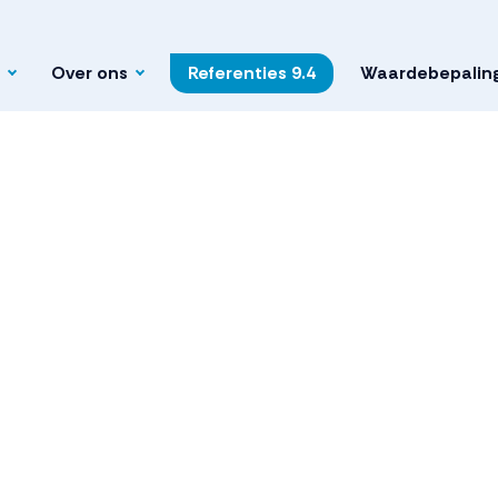
Over ons
Referenties
9.4
Waardebepalin