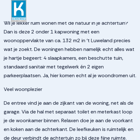
9372620f355cb08e784078
Wil je lekker ruim wonen met de natuur in je achtertuin?
Dan is deze 2 onder 1 kapwoning met een
woonoppervlakte van ca. 132 m2 in ‘t Luweland precies
wat je zoekt. De woningen hebben namelijk echt alles wat
je hartje begeert: 4 slaapkamers, een beschutte tuin,
standaard sanitair met tegelwerk én 2 eigen
parkeerplaatsen. Ja, hier komen echt al je woondromen uit.
Veel woonplezier
De entree vind je aan de zijkant van de woning, net als de
garage. Via de hal met separaat toilet en meterkast loop
je de woonkamer binnen. Relaxen doe je aan de voorkant
en koken aan de achterkant. De leefkeuken is ruimtelijk en
de deur verbindt de achtertuin zo bij deze fijne ruimte.