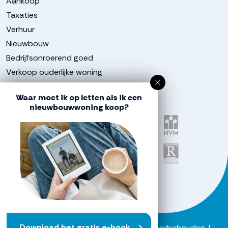
Aankoop
Taxaties
Verhuur
Nieuwbouw
Bedrijfsonroerend goed
Verkoop ouderlijke woning
Aangesloten bij
Waar moet ik op letten als ik een
nieuwbouwwoning koop?
Download het gratis e-book
Powered by
Goes & Roos
.
Alle rechten voorbehouden
. |