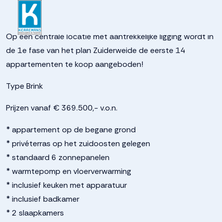
937262466d72f165784293
Op een centrale locatie met aantrekkelijke ligging wordt in
de 1e fase van het plan Zuiderweide de eerste 14
appartementen te koop aangeboden!
Type Brink
Prijzen vanaf € 369.500,- v.o.n.
* appartement op de begane grond
* privéterras op het zuidoosten gelegen
* standaard 6 zonnepanelen
* warmtepomp en vloerverwarming
* inclusief keuken met apparatuur
* inclusief badkamer
* 2 slaapkamers