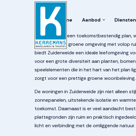
937262c9669e7934a
Home
Aanbod
Diensten
Zuiderweide fase 2
Zuiderweide is een toekomstbestendig plan, 
Gelegen in een groene omgeving met volop ru
biedt Zuiderweide een ideale leefomgeving voor
voor een grote diversiteit aan planten, bomen
speelelementen die in het hart van het plan li
zorgt voor een prettige groene woonbeleving.
De woningen in Zuiderweide zijn niet alleen sti
zonnepanelen, uitstekende isolatie en warmt
toekomst. Daarnaast is er veel aandacht bes
plattegronden zijn ruim en praktisch ingedeel
licht en verbinding met de omliggende natuur.