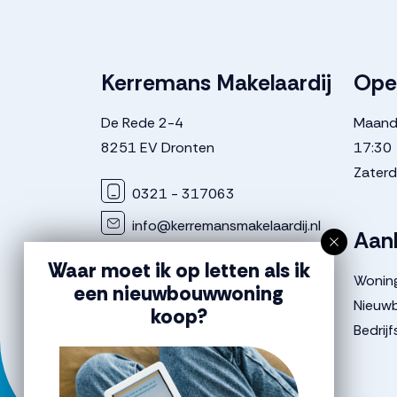
Kerremans Makelaardij
Ope
De Rede 2-4
Maanda
8251 EV Dronten
17:30
Zaterd
0321 - 317063
info@kerremansmakelaardij.nl
Aan
KvK nummer: 8684 0681
Waar moet ik op letten als ik
Wonin
BTW nummer: NL8641 0913 1B01
een nieuwbouwwoning
Nieuw
koop?
Bedrij