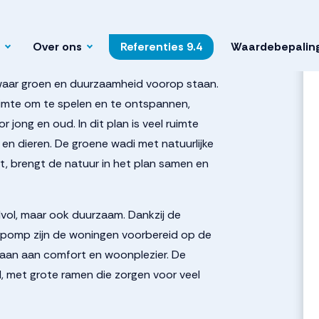
c445e8d23effc0194e71e
Over ons
Referenties
9.4
Waardebepalin
waar groen en duurzaamheid voorop staan.
imte om te spelen en te ontspannen,
 jong en oud. In dit plan is veel ruimte
 en dieren. De groene wadi met natuurlijke
gt, brengt de natuur in het plan samen en
jlvol, maar ook duurzaam. Dankzij de
epomp zijn de woningen voorbereid op de
taan aan comfort en woonplezier. De
d, met grote ramen die zorgen voor veel