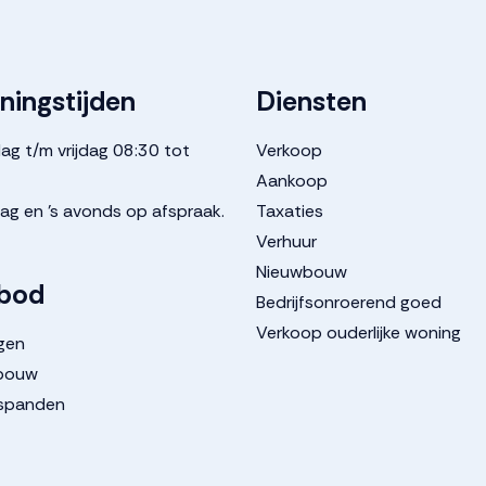
ningstijden
Diensten
g t/m vrijdag 08:30 tot
Verkoop
Aankoop
ag en 's avonds op afspraak.
Taxaties
Verhuur
Nieuwbouw
bod
Bedrijfsonroerend goed
Verkoop ouderlijke woning
gen
bouw
fspanden