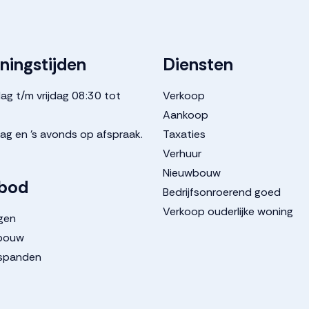
ningstijden
Diensten
g t/m vrijdag 08:30 tot
Verkoop
Aankoop
ag en 's avonds op afspraak.
Taxaties
Verhuur
Nieuwbouw
bod
Bedrijfsonroerend goed
Verkoop ouderlijke woning
gen
bouw
fspanden