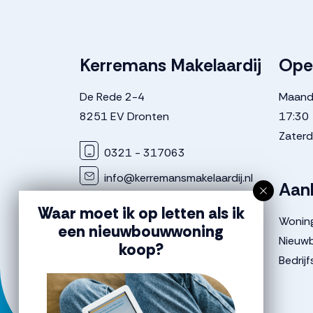
Kerremans Makelaardij
Ope
De Rede 2-4
Maanda
8251 EV Dronten
17:30
Zaterd
0321 - 317063
info@kerremansmakelaardij.nl
Aan
KvK nummer: 8684 0681
Waar moet ik op letten als ik
Wonin
BTW nummer: NL8641 0913 1B01
een nieuwbouwwoning
Nieuw
koop?
Bedrij