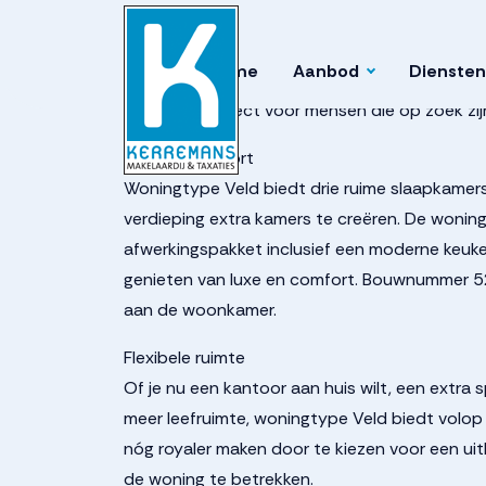
93726224e05a745a
Home
Aanbod
Diensten
Welkom bij woningtype Veld, de ultieme vrijst
woning is perfect voor mensen die op zoek zijn 
Luxe en comfort
Woningtype Veld biedt drie ruime slaapkamer
verdieping extra kamers te creëren. De woni
afwerkingspakket inclusief een moderne keuken e
genieten van luxe en comfort. Bouwnummer 52
aan de woonkamer.
Flexibele ruimte
Of je nu een kantoor aan huis wilt, een extra
meer leefruimte, woningtype Veld biedt volop
nóg royaler maken door te kiezen voor een ui
de woning te betrekken.