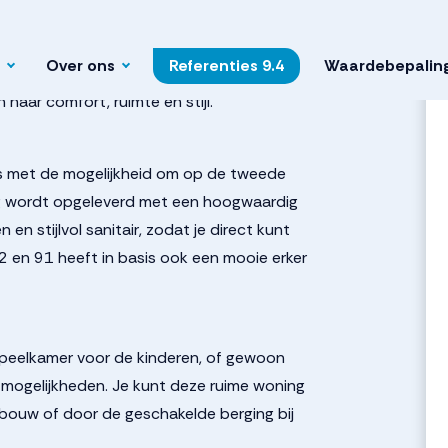
9b4756b7197381df1545b0
Over ons
Referenties
9.4
Waardebepalin
aande woning in Zuiderweide. Deze luxe
naar comfort, ruimte en stijl.
s met de mogelijkheid om op de tweede
ng wordt opgeleverd met een hoogwaardig
n stijlvol sanitair, zodat je direct kunt
 en 91 heeft in basis ook een mooie erker
 speelkamer voor de kinderen, of gewoon
 mogelijkheden. Je kunt deze ruime woning
tbouw of door de geschakelde berging bij